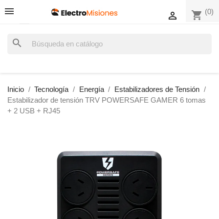
(0)
shopping_cart

search
Inicio
Tecnología
Energía
Estabilizadores de Tensión
Estabilizador de tensión TRV POWERSAFE GAMER 6 tomas
+ 2 USB + RJ45