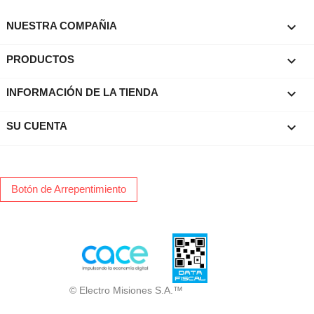

NUESTRA COMPAÑIA

PRODUCTOS
keyboard_arrow_down
INFORMACIÓN DE LA TIENDA

SU CUENTA
Botón de Arrepentimiento
© Electro Misiones S.A.™