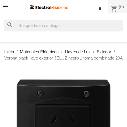
(0)
shopping_cart

search
Inicio
Materiales Eléctricos
Llaves de Luz
Exterior
Verona black llave exterior JELUZ negro 1 toma combinado 20A