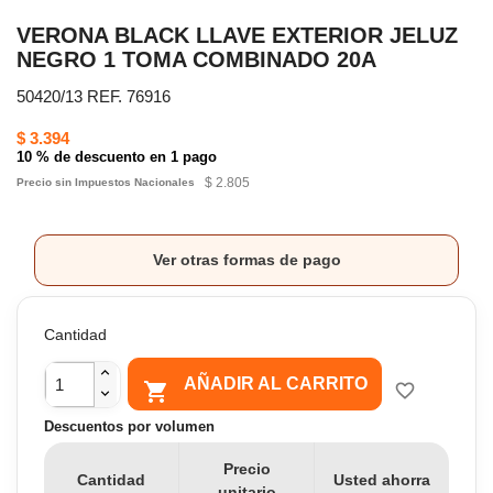
VERONA BLACK LLAVE EXTERIOR JELUZ
NEGRO 1 TOMA COMBINADO 20A
50420/13 REF. 76916
$ 3.394
10 % de descuento en 1 pago
$ 2.805
Precio sin Impuestos Nacionales
Ver otras formas de pago
Cantidad
AÑADIR AL CARRITO

favorite_border
Descuentos por volumen
Precio
Cantidad
Usted ahorra
unitario