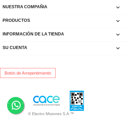

NUESTRA COMPAÑIA

PRODUCTOS
keyboard_arrow_down
INFORMACIÓN DE LA TIENDA

SU CUENTA
Botón de Arrepentimiento
.
.
© Electro Misiones S.A.™