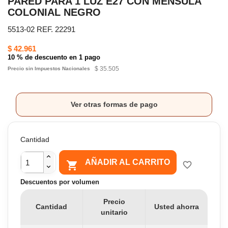
PARED PARA 1 LUZ E27 CON MENSULA
COLONIAL NEGRO
5513-02 REF. 22291
$ 42.961
10 % de descuento en 1 pago
$ 35.505
Precio sin Impuestos Nacionales
Ver otras formas de pago
Cantidad
AÑADIR AL CARRITO

favorite_border
Descuentos por volumen
Precio
Cantidad
Usted ahorra
unitario