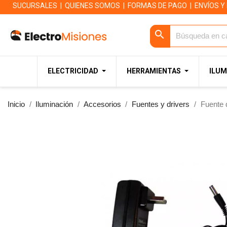
SUCURSALES
|
QUIENES SOMOS
|
FORMAS DE PAGO
|
ENVÍOS Y
search
ELECTRICIDAD
HERRAMIENTAS
ILUM
Inicio
Iluminación
Accesorios
Fuentes y drivers
Fuente 