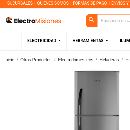
SUCURSALES
|
QUIENES SOMOS
|
FORMAS DE PAGO
|
ENVÍOS Y
search
ELECTRICIDAD
HERRAMIENTAS
ILUM
Inicio
Otros Productos
Electrodomésticos
Heladeras
He