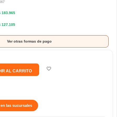
567
$ 183.965
$ 127.105
Ver otras formas de pago
favorite_border
IR AL CARRITO
 en las sucursales