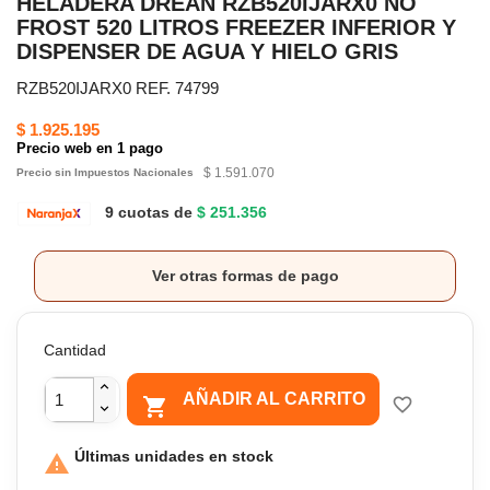
HELADERA DREAN RZB520IJARX0 NO
FROST 520 LITROS FREEZER INFERIOR Y
DISPENSER DE AGUA Y HIELO GRIS
RZB520IJARX0 REF. 74799
$ 1.925.195
Precio web en 1 pago
$ 1.591.070
Precio sin Impuestos Nacionales
9 cuotas de
$ 251.356
Ver otras formas de pago
Cantidad
AÑADIR AL CARRITO

favorite_border
Últimas unidades en stock
