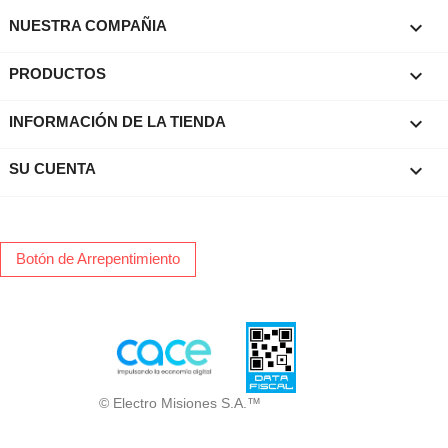

NUESTRA COMPAÑIA

PRODUCTOS
keyboard_arrow_down
INFORMACIÓN DE LA TIENDA

SU CUENTA
Botón de Arrepentimiento
© Electro Misiones S.A.™