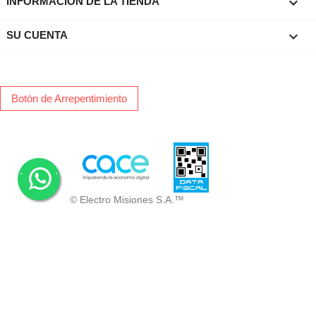
keyboard_arrow_down
INFORMACIÓN DE LA TIENDA

SU CUENTA
Botón de Arrepentimiento
.
.
© Electro Misiones S.A.™