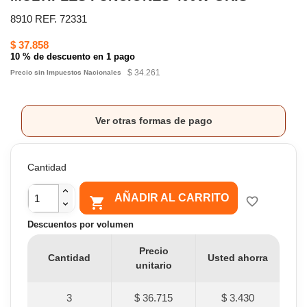
8910 REF. 72331
$ 37.858
10 % de descuento en 1 pago
$ 34.261
Precio sin Impuestos Nacionales
Ver otras formas de pago
Cantidad
AÑADIR AL CARRITO

favorite_border
Descuentos por volumen
Precio
Cantidad
Usted ahorra
unitario
3
$ 36.715
$ 3.430