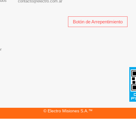
ados
contacto@electro.com.ar
Botón de Arrepentimiento
r
© Electro Misiones S.A.™