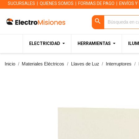
SUCURSALES
|
QUIENES SOMOS
|
FORMAS DE PAGO
|
ENVÍOS Y
search
ELECTRICIDAD
HERRAMIENTAS
ILUM
Inicio
Materiales Eléctricos
Llaves de Luz
Interruptores