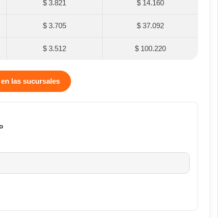
$ 3.821
$ 14.160
$ 3.705
$ 37.092
$ 3.512
$ 100.220
 en las sucursales
o