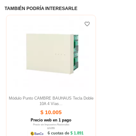
TAMBIÉN PODRÍA INTERESARLE
favorite_border
Módulo Punto CAMBRE BAUHAUS Tecla Doble
10A 4 Vías...
$ 10.005
Precio web en 1 pago
Precio sin Impuestos Nacionales
$ 9.055
6 cuotas de
$ 1.891