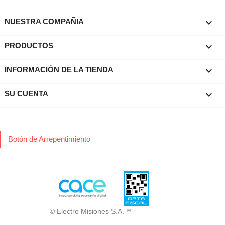

NUESTRA COMPAÑIA

PRODUCTOS
keyboard_arrow_down
INFORMACIÓN DE LA TIENDA

SU CUENTA
Botón de Arrepentimiento
© Electro Misiones S.A.™