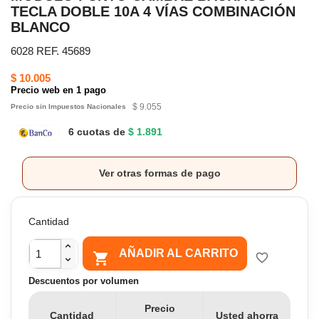
TECLA DOBLE 10A 4 VÍAS COMBINACIÓN
BLANCO
6028 REF. 45689
$ 10.005
Precio web en 1 pago
$ 9.055
Precio sin Impuestos Nacionales
6 cuotas de
$ 1.891
Ver otras formas de pago
Cantidad
AÑADIR AL CARRITO

favorite_border
Descuentos por volumen
Precio
Cantidad
Usted ahorra