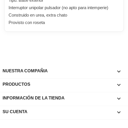
Tipo: Base exterior
Interruptor unipolar pulsador (no apto para intemperie)
Construido en urea, extra chato
Provisto con roseta

NUESTRA COMPAÑIA

PRODUCTOS
keyboard_arrow_down
INFORMACIÓN DE LA TIENDA

SU CUENTA