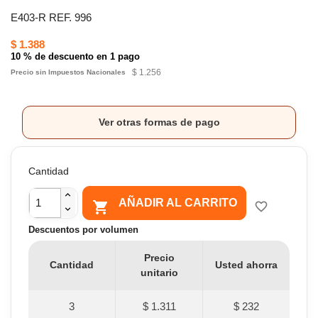
E403-R REF. 996
$ 1.388
10 % de descuento en 1 pago
$ 1.256
Precio sin Impuestos Nacionales
Ver otras formas de pago
Cantidad
AÑADIR AL CARRITO

favorite_border
Descuentos por volumen
Precio
Cantidad
Usted ahorra
unitario
3
$ 1.311
$ 232