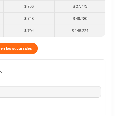
$ 766
$ 27.779
$ 743
$ 49.780
$ 704
$ 148.224
 en las sucursales
o