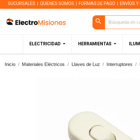
SUCURSALES
|
QUIENES SOMOS
|
FORMAS DE PAGO
|
ENVÍOS Y
search
ELECTRICIDAD
HERRAMIENTAS
ILUM
Inicio
Materiales Eléctricos
Llaves de Luz
Interruptores