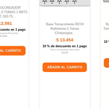
PROLONGADOR
 3 TOMAS 1.5MTS
 3X0.75...
12.591
Base Tomacorriente RICHI
Ba
Multinorma 5 Tomas
Tom
cuento en 1 pago
C/interruptor...
Impuestos Nacionales
$ 10.406
$ 13.454
10 
10 % de descuento en 1 pago
Precio sin Impuestos Nacionales
 AL CARRITO
$ 11.119
AÑADIR AL CARRITO