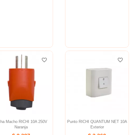
favorite_border
favorite_border
favorite_border
favorite_border
favorite_border
favorite_border
cha Macho RICHI 10A 250V
Punto RICHI QUANTUM NET 10A
Naranja
Exterior