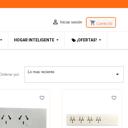

shopping_cart
Iniciar sesión
Carrito
(0)
HOGAR INTELIGENTE
¡OFERTAS!
Lo mas reciente

Ordenar por:
favorite_border
favorite_border
favorite_border
favorite_border
favorite_border
favorite_border