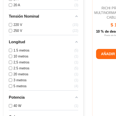
20 A
3
RICHI 
MULTINORMA
Tensión Nominal
CABLE
$ 
220 V
15
250 V
22
10 % de des
Precio sin 
Longitud
1.5 metros
5
AÑADIR
10 metros
1
2,5 metros
1
2.5 metros
5
20 metros
1
3 metros
1
5 metros
4
Potencia
40 W
1