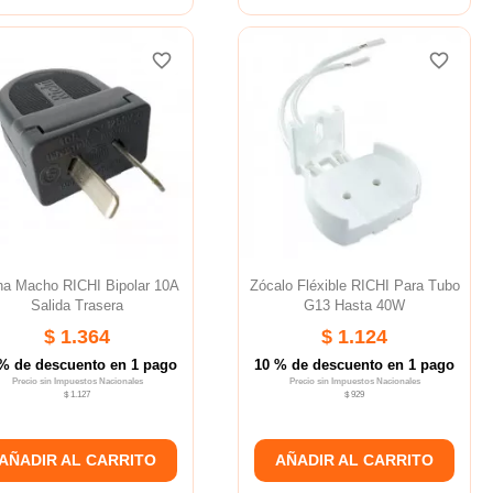
favorite_border
favorite_border
favorite_border
favorite_border
favorite_border
favorite_border
ha Macho RICHI Bipolar 10A
Zócalo Fléxible RICHI Para Tubo
Salida Trasera
G13 Hasta 40W
$ 1.364
$ 1.124
% de descuento en 1 pago
10 % de descuento en 1 pago
Precio sin Impuestos Nacionales
Precio sin Impuestos Nacionales
$ 1.127
$ 929
AÑADIR AL CARRITO
AÑADIR AL CARRITO