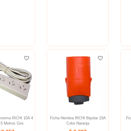
favorite_border
favorite_border
favorite_border
favorite_border
favorite_border
favorite_border
inorma RICHI 10A 4
Ficha Hembra RICHI Bipolar 10A
Fi
5 Metros Gris
Color Naranja