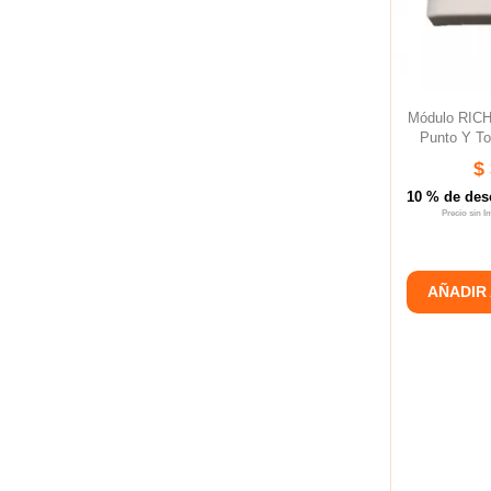
Módulo RIC
Punto Y To
$
10 % de des
Precio sin 
AÑADIR