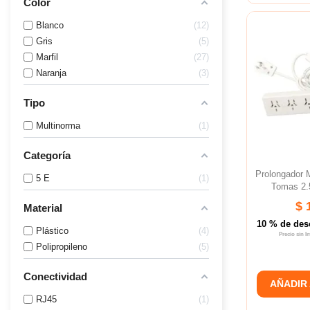
Color
Blanco
12
Gris
5
Marfil
27
Naranja
3
Tipo
Multinorma
1
Categoría
Prolongador 
5 E
1
Tomas 2.5
$ 
Material
10 % de des
Plástico
4
Precio sin 
Polipropileno
5
Conectividad
AÑADIR
RJ45
1