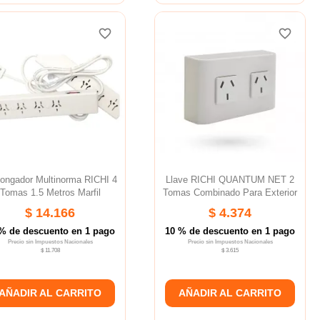
favorite_border
favorite_border
favorite_border
favorite_border
favorite_border
favorite_border
longador Multinorma RICHI 4
Llave RICHI QUANTUM NET 2
Tomas 1.5 Metros Marfil
Tomas Combinado Para Exterior
$ 14.166
$ 4.374
% de descuento en 1 pago
10 % de descuento en 1 pago
Precio sin Impuestos Nacionales
Precio sin Impuestos Nacionales
$ 11.708
$ 3.615
AÑADIR AL CARRITO
AÑADIR AL CARRITO