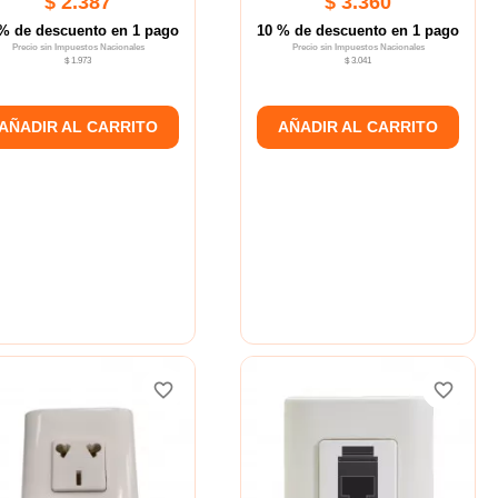
$ 2.387
$ 3.360
% de descuento en 1 pago
10 % de descuento en 1 pago
Precio sin Impuestos Nacionales
Precio sin Impuestos Nacionales
$ 1.973
$ 3.041
AÑADIR AL CARRITO
AÑADIR AL CARRITO
favorite_border
favorite_border
favorite_border
favorite_border
favorite_border
favorite_border