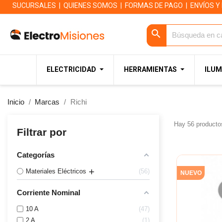
SUCURSALES
|
QUIENES SOMOS
|
FORMAS DE PAGO
|
ENVÍOS Y
search
ELECTRICIDAD
HERRAMIENTAS
ILUM
Inicio
Marcas
Richi
Hay 56 producto
Filtrar por
Categorías
Materiales Eléctricos
56
NUEVO
Corriente Nominal
10 A
47
2 A
1