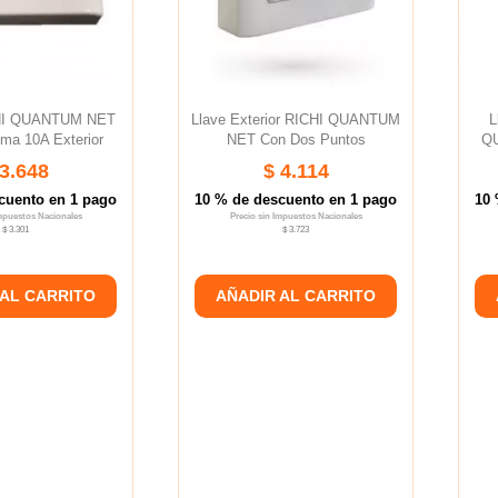
HI QUANTUM NET
Llave Exterior RICHI QUANTUM
L
ma 10A Exterior
NET Con Dos Puntos
QU
 3.648
$ 4.114
cuento en 1 pago
10 % de descuento en 1 pago
10 
Impuestos Nacionales
Precio sin Impuestos Nacionales
$ 3.301
$ 3.723
 AL CARRITO
AÑADIR AL CARRITO