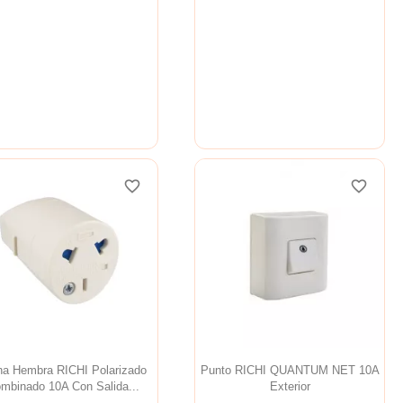
favorite_border
favorite_border
favorite_border
favorite_border
favorite_border
favorite_border
ha Hembra RICHI Polarizado
Punto RICHI QUANTUM NET 10A
mbinado 10A Con Salida...
Exterior