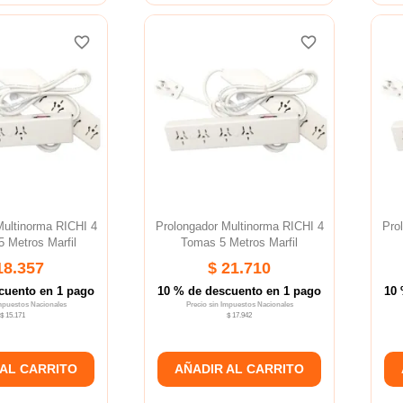
favorite_border
favorite_border
favorite_border
favorite_border
favorite_border
favorite_border
Multinorma RICHI 4
Prolongador Multinorma RICHI 4
Pro
 Metros Marfil
Tomas 5 Metros Marfil
18.357
$ 21.710
cuento en 1 pago
10 % de descuento en 1 pago
10 
Impuestos Nacionales
Precio sin Impuestos Nacionales
$ 15.171
$ 17.942
 AL CARRITO
AÑADIR AL CARRITO