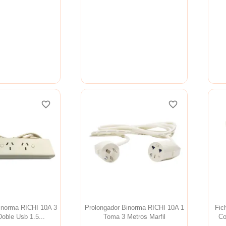
favorite_border
favorite_border
favorite_border
favorite_border
favorite_border
favorite_border
inorma RICHI 10A 3
Prolongador Binorma RICHI 10A 1
Fic
oble Usb 1.5...
Toma 3 Metros Marfil
Co