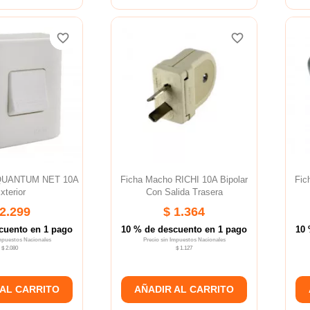
favorite_border
favorite_border
favorite_border
favorite_border
favorite_border
favorite_border
 QUANTUM NET 10A
Ficha Macho RICHI 10A Bipolar
Fic
xterior
Con Salida Trasera
 2.299
$ 1.364
cuento en 1 pago
10 % de descuento en 1 pago
10 
Impuestos Nacionales
Precio sin Impuestos Nacionales
$ 2.080
$ 1.127
 AL CARRITO
AÑADIR AL CARRITO