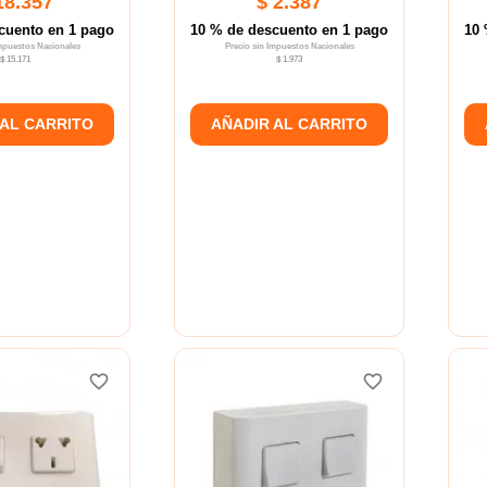
18.357
$ 2.387
cuento en 1 pago
10 % de descuento en 1 pago
10 
Impuestos Nacionales
Precio sin Impuestos Nacionales
$ 15.171
$ 1.973
 AL CARRITO
AÑADIR AL CARRITO
favorite_border
favorite_border
favorite_border
favorite_border
favorite_border
favorite_border