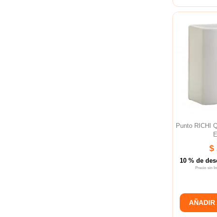
Punto RICHI
E
$
10 % de des
Precio sin 
AÑADIR