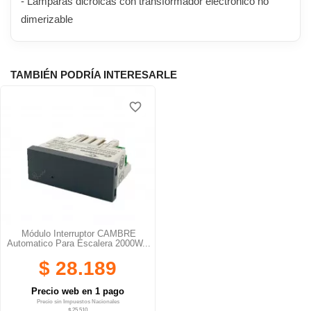
- Lámparas dicroicas con transformador electrónico no
dimerizable
TAMBIÉN PODRÍA INTERESARLE
favorite_border
Módulo Interruptor CAMBRE
Automatico Para Escalera 2000W...
$ 28.189
Precio web en 1 pago
Precio sin Impuestos Nacionales
$ 25.510