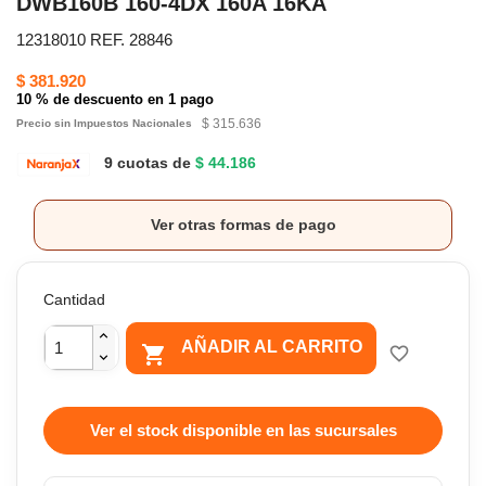
DWB160B 160-4DX 160A 16KA
12318010 REF. 28846
$ 381.920
10 % de descuento en 1 pago
$ 315.636
Precio sin Impuestos Nacionales
9 cuotas de
$ 44.186
Ver otras formas de pago
Cantidad
AÑADIR AL CARRITO

favorite_border
Ver el stock disponible en las sucursales