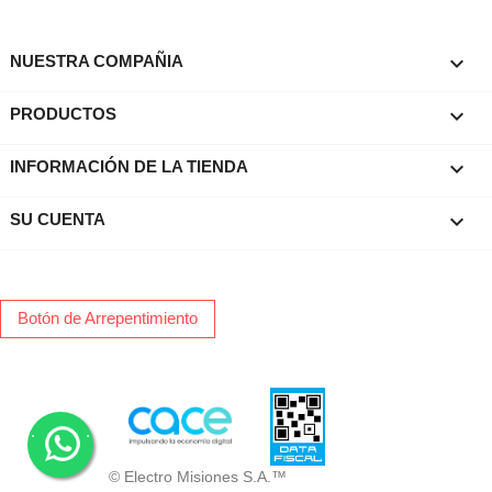

NUESTRA COMPAÑIA

PRODUCTOS
keyboard_arrow_down
INFORMACIÓN DE LA TIENDA

SU CUENTA
Botón de Arrepentimiento
.
.
© Electro Misiones S.A.™