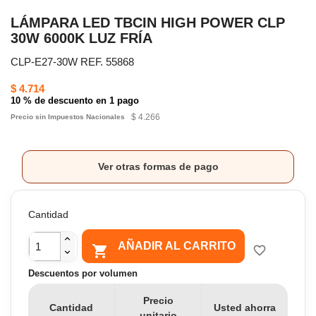
LÁMPARA LED TBCIN HIGH POWER CLP
30W 6000K LUZ FRÍA
CLP-E27-30W REF. 55868
$ 4.714
10 % de descuento en 1 pago
$ 4.266
Precio sin Impuestos Nacionales
Ver otras formas de pago
Cantidad
AÑADIR AL CARRITO

favorite_border
Descuentos por volumen
Precio
Cantidad
Usted ahorra
unitario