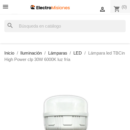
(0)
shopping_cart

search
Inicio
Iluminación
Lámparas
LED
Lámpara led TBCin
High Power clp 30W 6000K luz fría