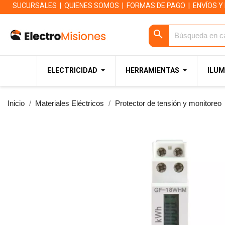
SUCURSALES
|
QUIENES SOMOS
|
FORMAS DE PAGO
|
ENVÍOS Y
search
ELECTRICIDAD
HERRAMIENTAS
ILUM
Inicio
Materiales Eléctricos
Protector de tensión y monitoreo