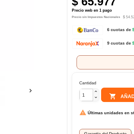
$ 65.977
Precio web en 1 pago
$ 54.5
Precio sin Impuestos Nacionales
6 cuotas de
9 cuotas de
Cantidad


AÑAD

Últimas unidades en s
Garantia del Producto