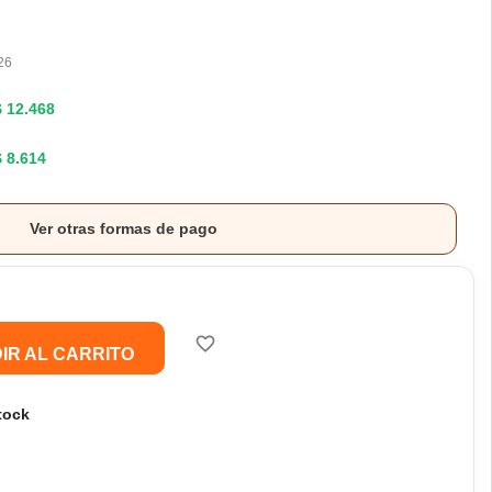
26
$ 12.468
$ 8.614
Ver otras formas de pago
favorite_border
IR AL CARRITO
tock