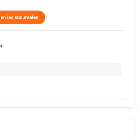
 en las sucursales
o