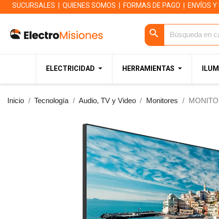
SUCURSALES
|
QUIENES SOMOS
|
FORMAS DE PAGO
|
ENVÍOS Y
search
ELECTRICIDAD
HERRAMIENTAS
ILUM
Inicio
Tecnología
Audio, TV y Video
Monitores
MONITOR