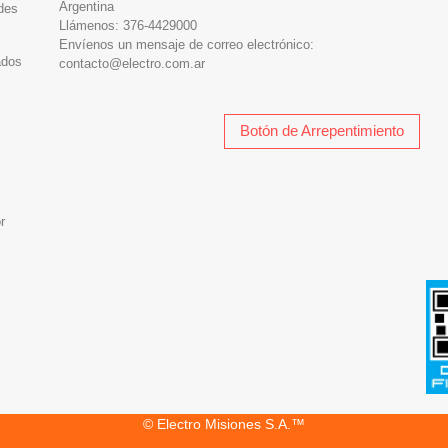
Argentina
des
Llámenos:
376-4429000
Envíenos un mensaje de correo electrónico:
ados
contacto@electro.com.ar
Botón de Arrepentimiento
r
© Electro Misiones S.A.™