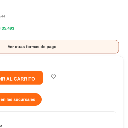
544
$ 35.493
Ver otras formas de pago
favorite_border
IR AL CARRITO
 en las sucursales
o