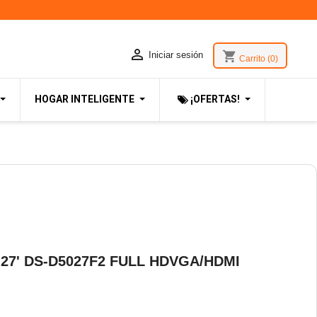

shopping_cart
Iniciar sesión
Carrito
(0)
HOGAR INTELIGENTE
¡OFERTAS!
27' DS-D5027F2 FULL HDVGA/HDMI