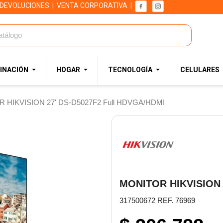
 DEVOLUCIONES
|
VENTA CORPORATIVA
|
INACIÓN
HOGAR
TECNOLOGÍA
CELULARES
 HIKVISION 27' DS-D5027F2 Full HDVGA/HDMI
MONITOR HIKVISION 
317500672 REF. 76969