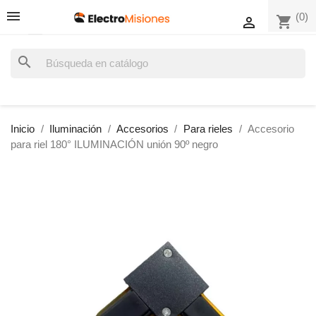
(0)
shopping_cart

search
Inicio
Iluminación
Accesorios
Para rieles
Accesorio
para riel 180° ILUMINACIÓN unión 90º negro