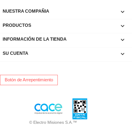

NUESTRA COMPAÑIA

PRODUCTOS
keyboard_arrow_down
INFORMACIÓN DE LA TIENDA

SU CUENTA
Botón de Arrepentimiento
© Electro Misiones S.A.™