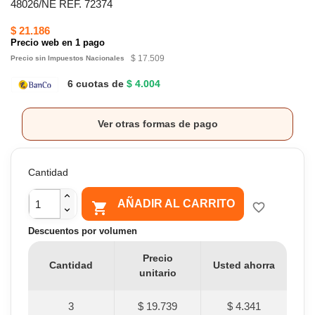
48026/NE REF. 72374
$ 21.186
Precio web en 1 pago
$ 17.509
Precio sin Impuestos Nacionales
6 cuotas de
$ 4.004
Ver otras formas de pago
Cantidad
AÑADIR AL CARRITO

favorite_border
Descuentos por volumen
Precio
Cantidad
Usted ahorra
unitario
3
$ 19.739
$ 4.341