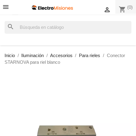
(0)
shopping_cart

search
Inicio
Iluminación
Accesorios
Para rieles
Conector
STARNOVA para riel blanco