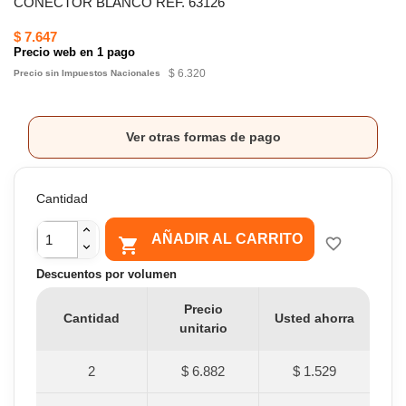
CONECTOR BLANCO REF. 63126
$ 7.647
Precio web en 1 pago
$ 6.320
Precio sin Impuestos Nacionales
Ver otras formas de pago
Cantidad
AÑADIR AL CARRITO

favorite_border
Descuentos por volumen
Precio
Cantidad
Usted ahorra
unitario
2
$ 6.882
$ 1.529