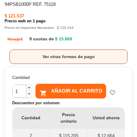
94PSB1000P REF. 75118
$ 121.537
Precio web en 1 pago
$ 100.444
Precio sin Impuestos Nacionales
9 cuotas de
$ 15.868
Ver otras formas de pago
Cantidad
AÑADIR AL CARRITO

favorite_border
Descuentos por volumen
Precio
Cantidad
Usted ahorra
unitario
2
$ 115.205
$ 12.664