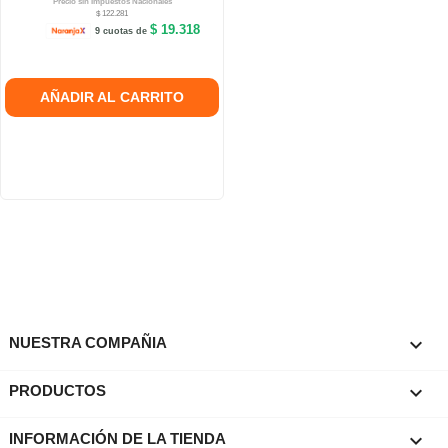
Precio sin Impuestos Nacionales
$ 122.281
$ 19.318
9 cuotas de
AÑADIR AL CARRITO

NUESTRA COMPAÑIA

PRODUCTOS
keyboard_arrow_down
INFORMACIÓN DE LA TIENDA