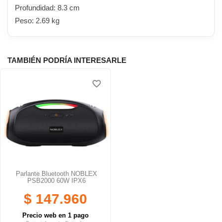
Profundidad: 8.3 cm
Peso: 2.69 kg
TAMBIÉN PODRÍA INTERESARLE
favorite_border
Parlante Bluetooth NOBLEX
PSB2000 60W IPX6
$ 147.960
Precio web en 1 pago