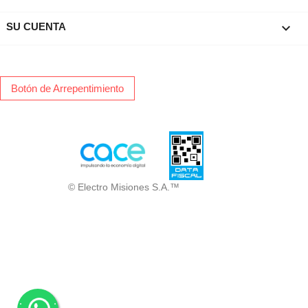

SU CUENTA
Botón de Arrepentimiento
© Electro Misiones S.A.™
.
.