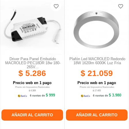
favorite_border
favorite_border
Driver Para Panel Embutido
Plafón Led MACROLED Redondo
MACROLED PEC18DR 18w 180-
18W 1620lm 6000K Luz Fría
265V...
$ 5.286
$ 21.059
Precio web en 1 pago
Precio web en 1 pago
Precio sin Impuestos Nacionales
Precio sin Impuestos Nacionales
$ 4.369
$ 17.405
$ 999
$ 3.980
6 cuotas de
6 cuotas de
AÑADIR AL CARRITO
AÑADIR AL CARRITO