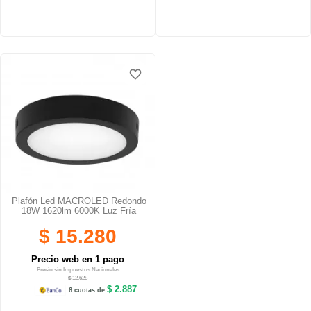
favorite_border
Plafón Led MACROLED Redondo
18W 1620lm 6000K Luz Fría
$ 15.280
Precio web en 1 pago
Precio sin Impuestos Nacionales
$ 12.628
$ 2.887
6 cuotas de