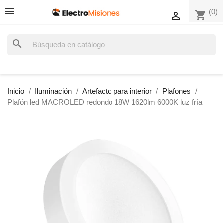
(0)
shopping_cart

search
Inicio
Iluminación
Artefacto para interior
Plafones
Plafón led MACROLED redondo 18W 1620lm 6000K luz fría