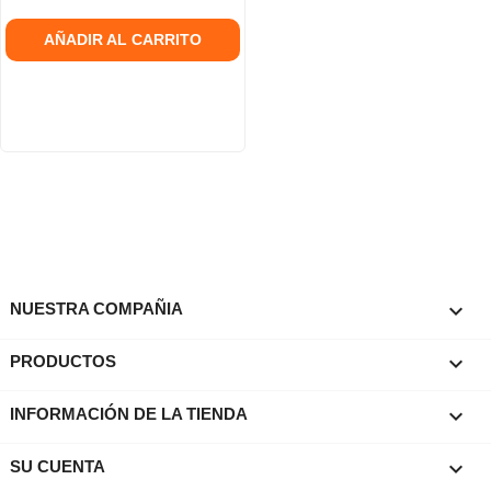
AÑADIR AL CARRITO

NUESTRA COMPAÑIA

PRODUCTOS
keyboard_arrow_down
INFORMACIÓN DE LA TIENDA

SU CUENTA