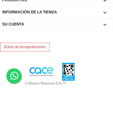

keyboard_arrow_down
INFORMACIÓN DE LA TIENDA

SU CUENTA
Botón de Arrepentimiento
.
.
© Electro Misiones S.A.™