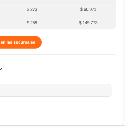
$ 273
$ 60.971
$ 259
$ 149.773
 en las sucursales
o