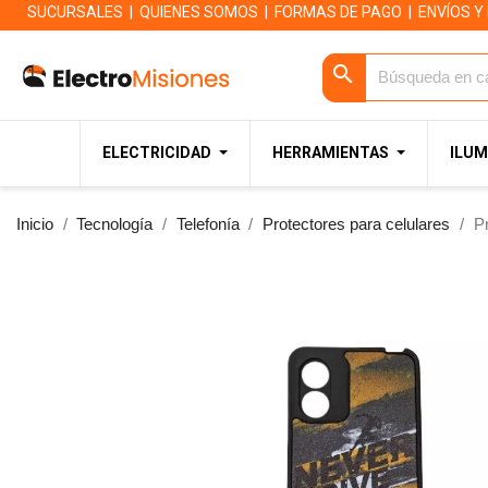
SUCURSALES
|
QUIENES SOMOS
|
FORMAS DE PAGO
|
ENVÍOS Y
search
ELECTRICIDAD
HERRAMIENTAS
ILUM
Inicio
Tecnología
Telefonía
Protectores para celulares
P