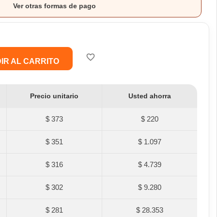
Ver otras formas de pago
favorite_border
IR AL CARRITO
Precio unitario
Usted ahorra
$ 373
$ 220
$ 351
$ 1.097
$ 316
$ 4.739
$ 302
$ 9.280
$ 281
$ 28.353