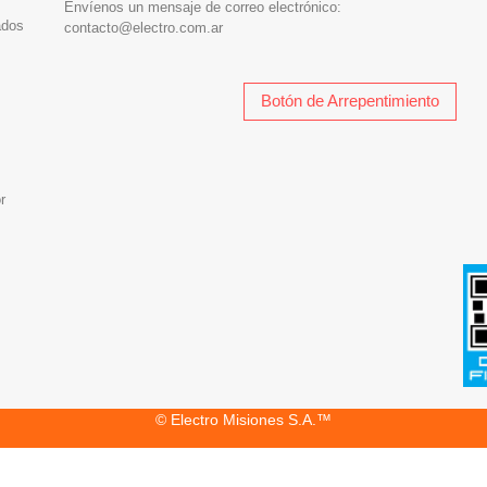
Envíenos un mensaje de correo electrónico:
ados
contacto@electro.com.ar
Botón de Arrepentimiento
r
© Electro Misiones S.A.™