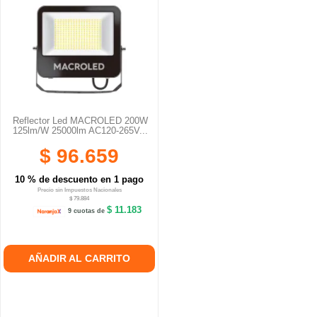
Reflector Led MACROLED 200W
125lm/W 25000lm AC120-265V...
$ 96.659
10 % de descuento en 1 pago
Precio sin Impuestos Nacionales
$ 79.884
$ 11.183
9 cuotas de
AÑADIR AL CARRITO