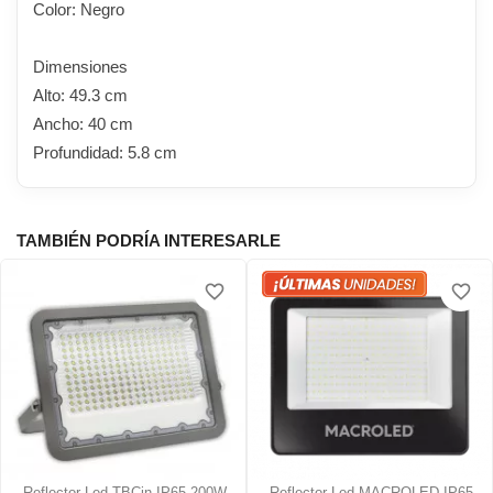
Color: Negro
Dimensiones
Alto: 49.3 cm
Ancho: 40 cm
Profundidad: 5.8 cm
TAMBIÉN PODRÍA INTERESARLE
favorite_border
favorite_border
Reflector Led TBCin IP65 200W
Reflector Led MACROLED IP65