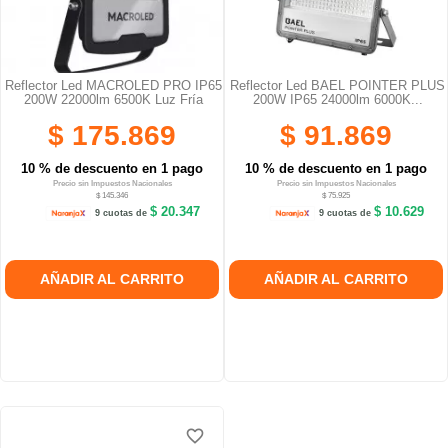
Reflector Led MACROLED PRO IP65
Reflector Led BAEL POINTER PLUS
200W 22000lm 6500K Luz Fría
200W IP65 24000lm 6000K...
$ 175.869
$ 91.869
10 % de descuento en 1 pago
10 % de descuento en 1 pago
Precio sin Impuestos Nacionales
Precio sin Impuestos Nacionales
$ 145.346
$ 75.925
$ 20.347
$ 10.629
9 cuotas de
9 cuotas de
AÑADIR AL CARRITO
AÑADIR AL CARRITO
favorite_border