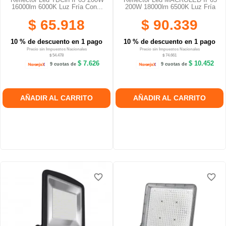
16000lm 6000K Luz Fría Con...
200W 18000lm 6500K Luz Fría
$ 65.918
$ 90.339
10 % de descuento en 1 pago
10 % de descuento en 1 pago
Precio sin Impuestos Nacionales
Precio sin Impuestos Nacionales
$ 54.478
$ 74.661
$ 7.626
$ 10.452
9 cuotas de
9 cuotas de
AÑADIR AL CARRITO
AÑADIR AL CARRITO
favorite_border
favorite_border