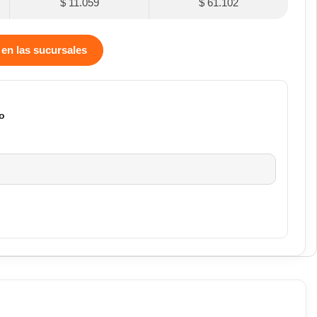
$ 11.059
$ 61.102
 en las sucursales
o