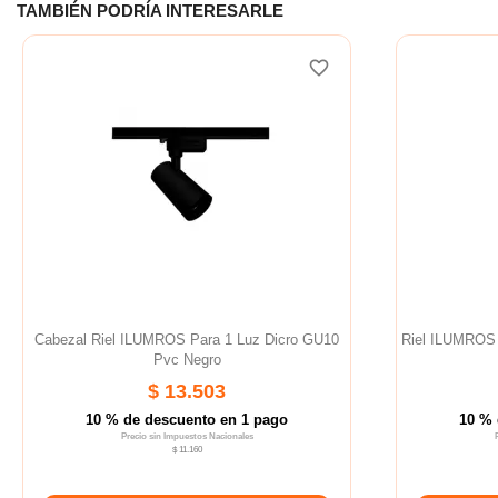
TAMBIÉN PODRÍA INTERESARLE
favorite_border
Cabezal Riel ILUMROS Para 1 Luz Dicro GU10
Riel ILUMROS 
Pvc Negro
$ 13.503
10 % de descuento en 1 pago
10 % 
Precio sin Impuestos Nacionales
$ 11.160