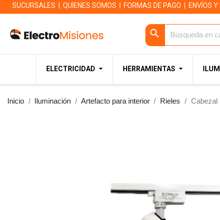
SUCURSALES
|
QUIENES SOMOS
|
FORMAS DE PAGO
|
ENVÍOS Y
search
ELECTRICIDAD
HERRAMIENTAS
ILUM
Inicio
Iluminación
Artefacto para interior
Rieles
Cabezal 