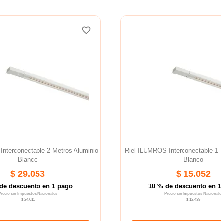
favorite_border
Interconectable 2 Metros Aluminio
Riel ILUMROS Interconectable 1 
Blanco
Blanco
$ 29.053
$ 15.052
de descuento en 1 pago
10 % de descuento en 
Precio sin Impuestos Nacionales
Precio sin Impuestos Nacionale
$ 24.011
$ 12.439