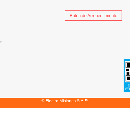
Botón de Arrepentimiento
r
© Electro Misiones S.A.™