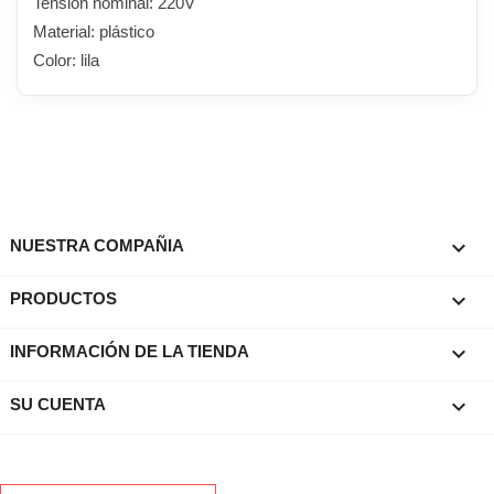
Tensión nominal: 220V
Material: plástico
Color: lila

NUESTRA COMPAÑIA

PRODUCTOS
keyboard_arrow_down
INFORMACIÓN DE LA TIENDA

SU CUENTA