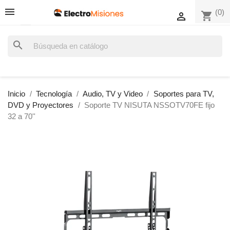
(0)
shopping_cart

search
Inicio
Tecnología
Audio, TV y Video
Soportes para TV,
DVD y Proyectores
Soporte TV NISUTA NSSOTV70FE fijo
32 a 70''