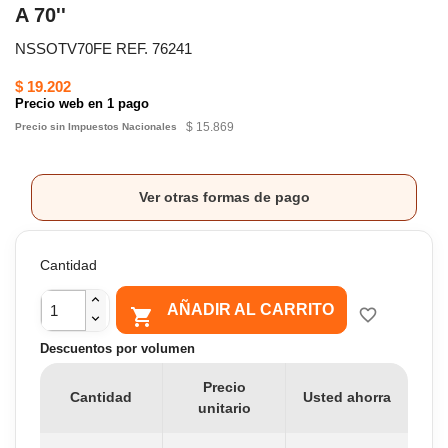
A 70''
NSSOTV70FE REF. 76241
$ 19.202
Precio web en 1 pago
$ 15.869
Precio sin Impuestos Nacionales
Ver otras formas de pago
Cantidad
AÑADIR AL CARRITO

favorite_border
Descuentos por volumen
Precio
Cantidad
Usted ahorra
unitario