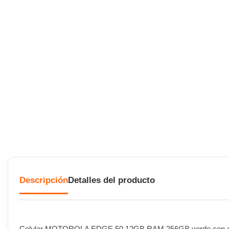
Descripción
Detalles del producto
Celular MOTOROLA EDGE 50 12GB RAM 256GB verde con c