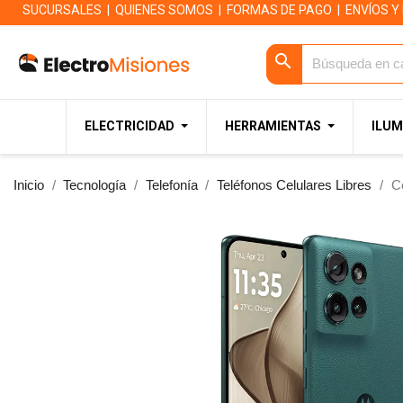
SUCURSALES
|
QUIENES SOMOS
|
FORMAS DE PAGO
|
ENVÍOS Y
search
ELECTRICIDAD
HERRAMIENTAS
ILUM
Inicio
Tecnología
Telefonía
Teléfonos Celulares Libres
C