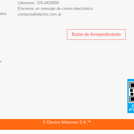
Llámenos:
376-4429000
Envíenos un mensaje de correo electrónico:
ados
contacto@electro.com.ar
Botón de Arrepentimiento
r
© Electro Misiones S.A.™