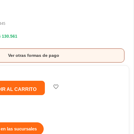
445
$ 130.561
Ver otras formas de pago
favorite_border
IR AL CARRITO
 en las sucursales