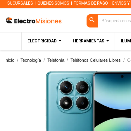
SUCURSALES
|
QUIENES SOMOS
|
FORMAS DE PAGO
|
ENVÍOS Y
search
ELECTRICIDAD
HERRAMIENTAS
ILUM
Inicio
Tecnología
Telefonía
Teléfonos Celulares Libres
C