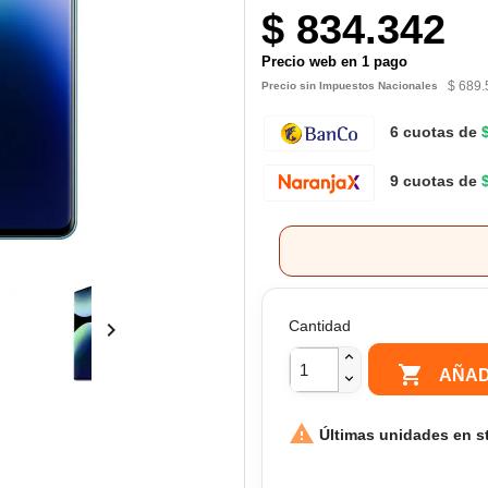
$ 834.342
Precio web en 1 pago
$ 689.
Precio sin Impuestos Nacionales
6 cuotas de
9 cuotas de
Cantidad


AÑAD

Últimas unidades en s