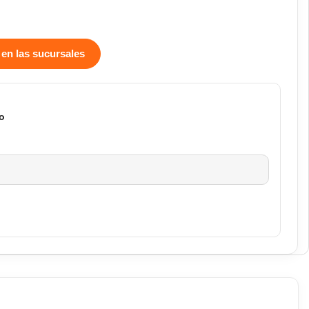
 en las sucursales
o