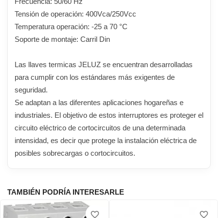
Frecuencia: 50/60 Hz
Tensión de operación: 400Vca/250Vcc
Temperatura operación: -25 a 70 °C
Soporte de montaje: Carril Din
Las llaves termicas JELUZ se encuentran desarrolladas
para cumplir con los estándares más exigentes de
seguridad.
Se adaptan a las diferentes aplicaciones hogareñas e
industriales. El objetivo de estos interruptores es proteger el
circuito eléctrico de cortocircuitos de una determinada
intensidad, es decir que protege la instalación eléctrica de
posibles sobrecargas o cortocircuitos.
TAMBIÉN PODRÍA INTERESARLE
favorite_border
favorite_border