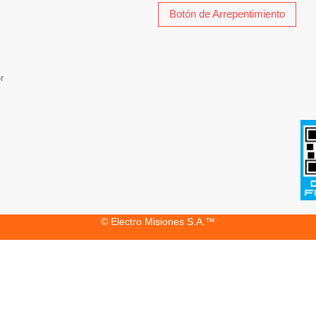
Botón de Arrepentimiento
r
© Electro Misiones S.A.™