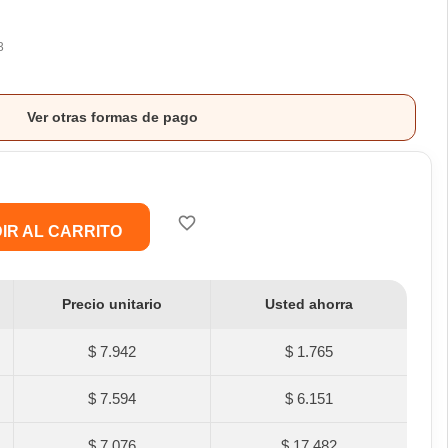
3
Ver otras formas de pago
favorite_border
IR AL CARRITO
Precio unitario
Usted ahorra
$ 7.942
$ 1.765
$ 7.594
$ 6.151
$ 7.076
$ 17.482