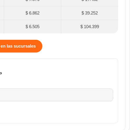
$ 6.862
$ 39.252
$ 6.505
$ 104.399
 en las sucursales
o