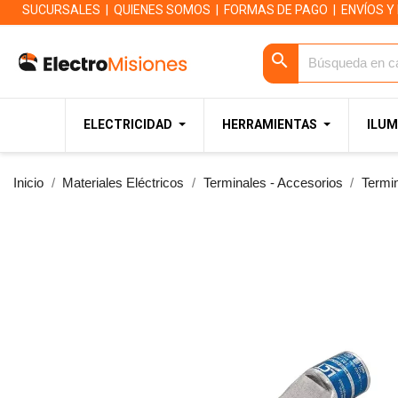
SUCURSALES
|
QUIENES SOMOS
|
FORMAS DE PAGO
|
ENVÍOS Y
search
ELECTRICIDAD
HERRAMIENTAS
ILUM
Inicio
Materiales Eléctricos
Terminales - Accesorios
Termi