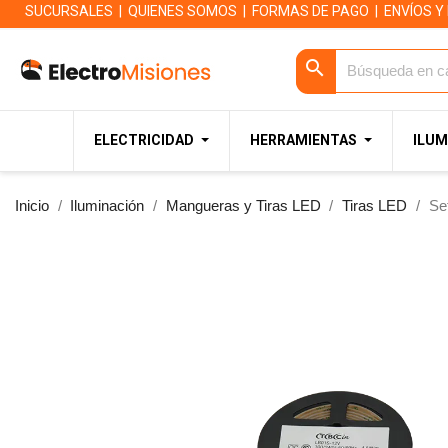
SUCURSALES
|
QUIENES SOMOS
|
FORMAS DE PAGO
|
ENVÍOS Y
search
ELECTRICIDAD
HERRAMIENTAS
ILUM
Inicio
Iluminación
Mangueras y Tiras LED
Tiras LED
Se