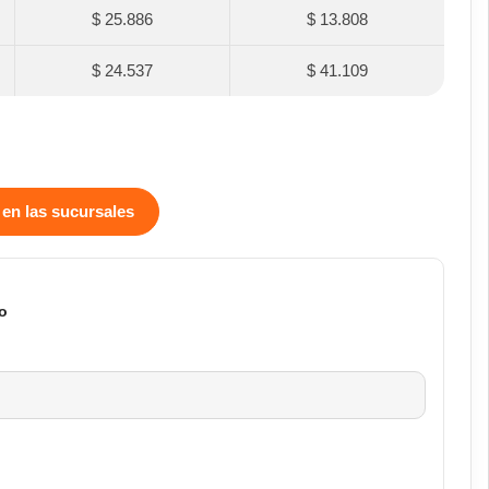
$ 25.886
$ 13.808
$ 24.537
$ 41.109
 en las sucursales
o