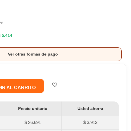
76
$ 5.414
Ver otras formas de pago
favorite_border
IR AL CARRITO
Precio unitario
Usted ahorra
$ 26.691
$ 3.913