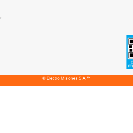
r
© Electro Misiones S.A.™