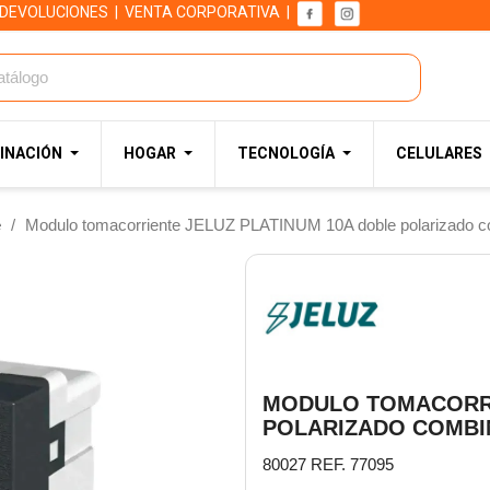
 DEVOLUCIONES
|
VENTA CORPORATIVA
|
INACIÓN
HOGAR
TECNOLOGÍA
CELULARES
e
Modulo tomacorriente JELUZ PLATINUM 10A doble polarizado c
MODULO TOMACORRI
POLARIZADO COMB
80027 REF. 77095