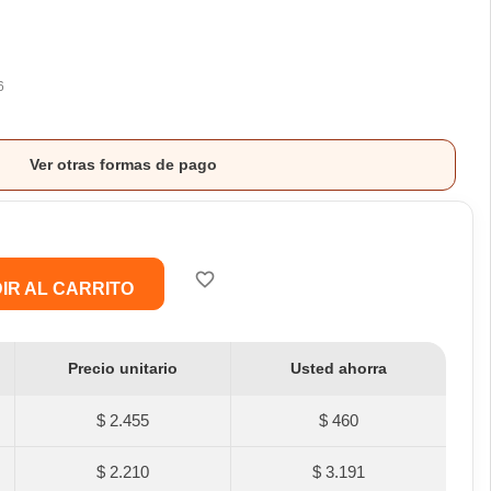
6
Ver otras formas de pago
favorite_border
IR AL CARRITO
Precio unitario
Usted ahorra
$ 2.455
$ 460
$ 2.210
$ 3.191