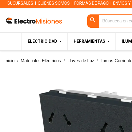
SUCURSALES
|
QUIENES SOMOS
|
FORMAS DE PAGO
|
ENVÍOS Y
search
ELECTRICIDAD
HERRAMIENTAS
ILUM
Inicio
Materiales Eléctricos
Llaves de Luz
Tomas Corrient