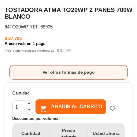
TOSTADORA ATMA TO20WP 2 PANES 700W
BLANCO
94TO20WP REF. 68905
$ 37.703
Precio web en 1 pago
$ 31.160
Precio sin Impuestos Nacionales
Ver otras formas de pago
Cantidad
AÑADIR AL CARRITO

favorite_border
Descuentos por volumen
Precio
Cantidad
Usted ahorra
unitario