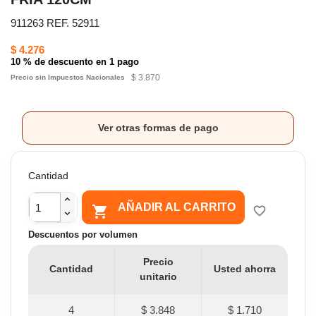
911263 REF. 52911
$ 4.276
10 % de descuento en 1 pago
$ 3.870
Precio sin Impuestos Nacionales
Ver otras formas de pago
Cantidad
AÑADIR AL CARRITO

favorite_border
Descuentos por volumen
Precio
Cantidad
Usted ahorra
unitario
4
$ 3.848
$ 1.710