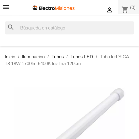
(0)
shopping_cart

search
Inicio
Iluminación
Tubos
Tubos LED
Tubo led SICA
T8 18W 1700lm 6400K luz fría 120cm