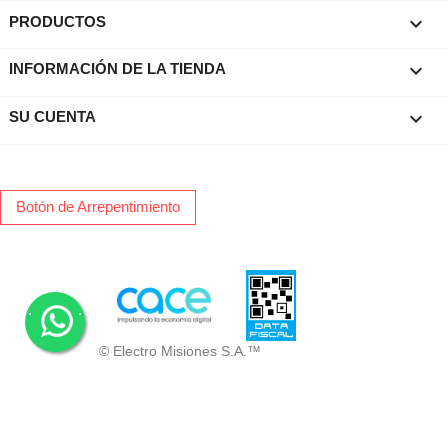

PRODUCTOS
keyboard_arrow_down
INFORMACIÓN DE LA TIENDA

SU CUENTA
Botón de Arrepentimiento
.
.
© Electro Misiones S.A.™