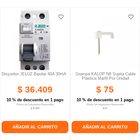
favorite_border
favorite_border
Disyuntor JELUZ Bipolar 40A 30mA
Grampa KALOP N8 Sujeta Cable
Plástica Marfil Por Unidad
$ 36.409
$ 75
10 % de descuento en 1 pago
10 % de descuento en 1 pago
Precio sin Impuestos Nacionales
Precio sin Impuestos Nacionales
$ 30.090
$ 62
AÑADIR AL CARRITO
AÑADIR AL CARRITO