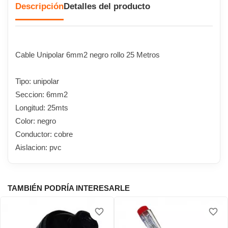
Descripción
Detalles del producto
Cable Unipolar 6mm2 negro rollo 25 Metros
Tipo: unipolar
Seccion: 6mm2
Longitud: 25mts
Color: negro
Conductor: cobre
Aislacion: pvc
TAMBIÉN PODRÍA INTERESARLE
favorite_border
favorite_border