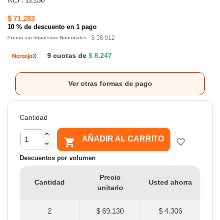
$ 71.283
10 % de descuento en 1 pago
$ 58.912
Precio sin Impuestos Nacionales
9 cuotas de
$ 8.247
Ver otras formas de pago
Cantidad
AÑADIR AL CARRITO

favorite_border
Descuentos por volumen
Precio
Cantidad
Usted ahorra
unitario
2
$ 69.130
$ 4.306