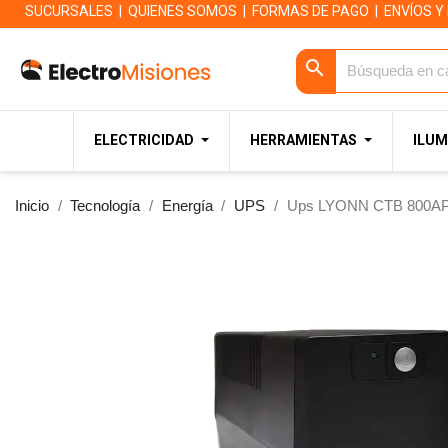
SUCURSALES
|
QUIENES SOMOS
|
FORMAS DE PAGO
|
ENVÍOS Y
search
ELECTRICIDAD
HERRAMIENTAS
ILUM
Inicio
Tecnología
Energía
UPS
Ups LYONN CTB 800AP