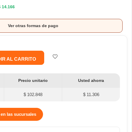
$ 14.166
Ver otras formas de pago
favorite_border
IR AL CARRITO
Precio unitario
Usted ahorra
$ 102.848
$ 11.306
 en las sucursales