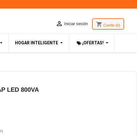

shopping_cart
Iniciar sesión
Carrito
(0)
HOGAR INTELIGENTE
¡OFERTAS!
P LED 800VA
91