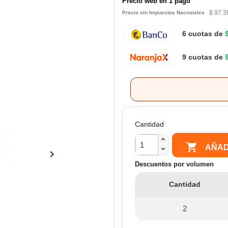
Precio web en 1 pago
$ 97.3
Precio sin Impuestos Nacionales
6 cuotas de
9 cuotas de
Cantidad

AÑAD

Descuentos por volumen
Cantidad
2