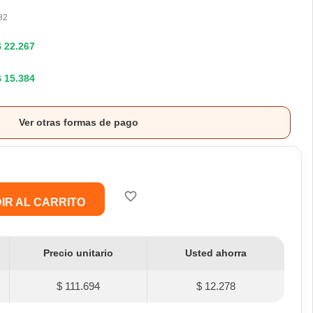
82
$ 22.267
$ 15.384
Ver otras formas de pago
favorite_border
IR AL CARRITO
Precio unitario
Usted ahorra
$ 111.694
$ 12.278