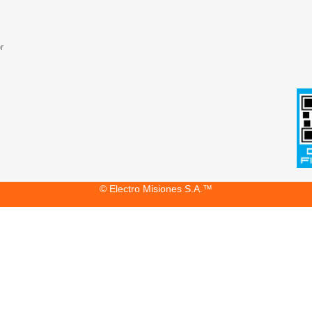
r
© Electro Misiones S.A.™