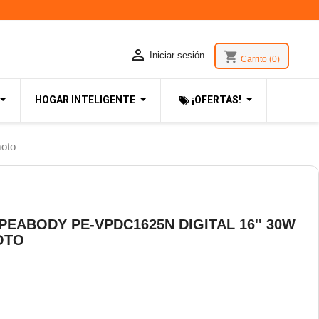

shopping_cart
Iniciar sesión
Carrito
(0)
HOGAR INTELIGENTE
¡OFERTAS!
moto
PEABODY PE-VPDC1625N DIGITAL 16'' 30W
OTO