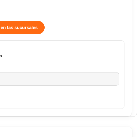
 en las sucursales
o