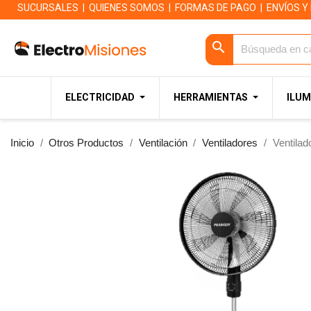
SUCURSALES
|
QUIENES SOMOS
|
FORMAS DE PAGO
|
ENVÍOS Y
search
ELECTRICIDAD
HERRAMIENTAS
ILUM
Inicio
Otros Productos
Ventilación
Ventiladores
Ventila