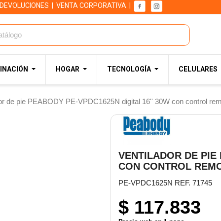
 DEVOLUCIONES
|
VENTA CORPORATIVA
|
INACIÓN
HOGAR
TECNOLOGÍA
CELULARES
dor de pie PEABODY PE-VPDC1625N digital 16'' 30W con control re
VENTILADOR DE PIE 
CON CONTROL REM
PE-VPDC1625N REF. 71745
$ 117.833