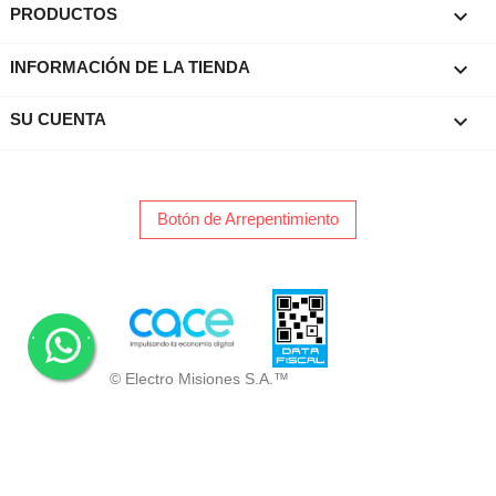

PRODUCTOS
keyboard_arrow_down
INFORMACIÓN DE LA TIENDA

SU CUENTA
Botón de Arrepentimiento
.
.
© Electro Misiones S.A.™