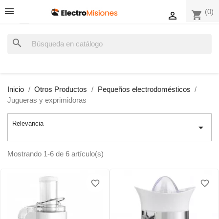
(0)
shopping_cart

search
Inicio
Otros Productos
Pequeños electrodomésticos
Jugueras y exprimidoras
Relevancia

Mostrando 1-6 de 6 artículo(s)
favorite_border
favorite_border
favorite_border
favorite_border