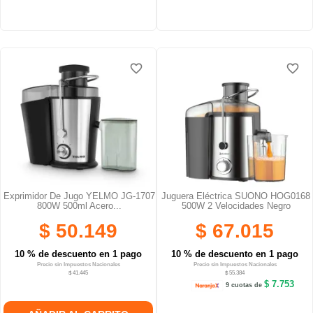
favorite_border
favorite_border
favorite_border
favorite_border
Exprimidor De Jugo YELMO JG-1707
Juguera Eléctrica SUONO HOG0168
800W 500ml Acero...
500W 2 Velocidades Negro
$ 50.149
$ 67.015
10 % de descuento en 1 pago
10 % de descuento en 1 pago
Precio sin Impuestos Nacionales
Precio sin Impuestos Nacionales
$ 41.445
$ 55.384
$ 7.753
9 cuotas de