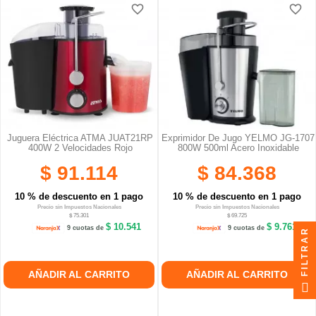
favorite_border
favorite_border
favorite_border
favorite_border
Juguera Eléctrica ATMA JUAT21RP
Exprimidor De Jugo YELMO JG-1707
400W 2 Velocidades Rojo
800W 500ml Acero Inoxidable
$ 91.114
$ 84.368
10 % de descuento en 1 pago
10 % de descuento en 1 pago
Precio sin Impuestos Nacionales
Precio sin Impuestos Nacionales
$ 75.301
$ 69.725
$ 10.541
$ 9.761
9 cuotas de
9 cuotas de
FILTRAR
AÑADIR AL CARRITO
AÑADIR AL CARRITO