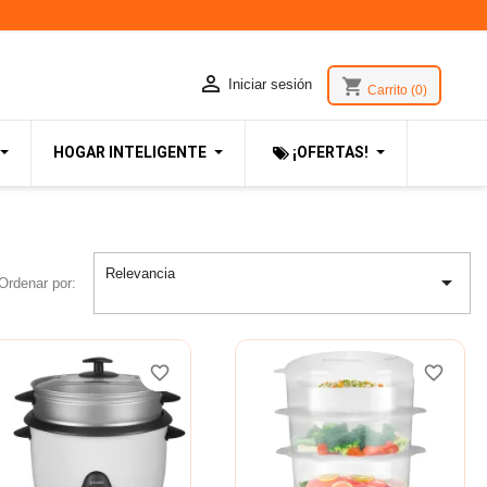

shopping_cart
Iniciar sesión
Carrito
(0)
HOGAR INTELIGENTE
¡OFERTAS!
Relevancia

Ordenar por:
favorite_border
favorite_border
favorite_border
favorite_border