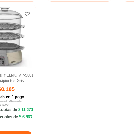
favorite_border
favorite_border
ital YELMO VP-5601
ipientes Gris...
60.185
web en 1 pago
Impuestos Nacionales
$ 49.740
cuotas de
$ 11.373
cuotas de
$ 6.963