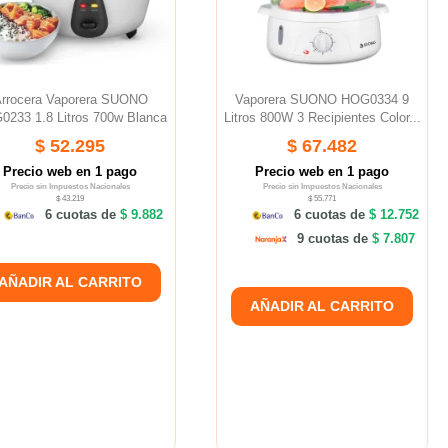
rrocera Vaporera SUONO
Vaporera SUONO HOG0334 9
233 1.8 Litros 700w Blanca
Litros 800W 3 Recipientes Color...
$ 52.295
$ 67.482
Precio web en 1 pago
Precio web en 1 pago
Precio sin Impuestos Nacionales
Precio sin Impuestos Nacionales
$ 43.219
$ 55.771
6 cuotas de
$ 9.882
6 cuotas de
$ 12.752
9 cuotas de
$ 7.807
AÑADIR AL CARRITO
AÑADIR AL CARRITO