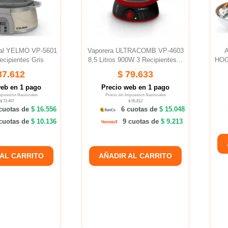
ital YELMO VP-5601
Vaporera ULTRACOMB VP-4603
A
cipientes Gris
8,5 Litros 900W 3 Recipientes...
HOG0
87.612
$ 79.633
web en 1 pago
Precio web en 1 pago
Impuestos Nacionales
Precio sin Impuestos Nacionales
$ 72.407
$ 65.812
cuotas de
$ 16.556
6 cuotas de
$ 15.048
cuotas de
$ 10.136
9 cuotas de
$ 9.213
 AL CARRITO
AÑADIR AL CARRITO