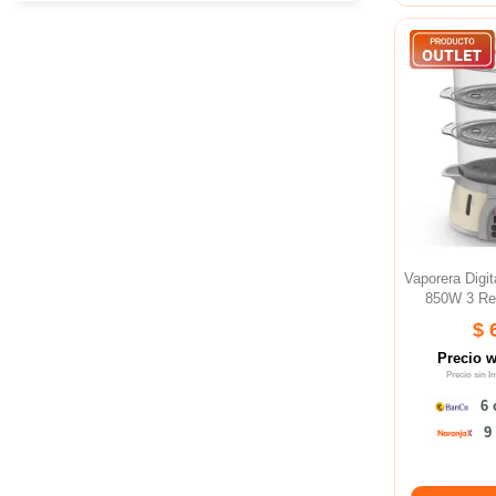
Vaporera Dig
850W 3 Rec
$ 
Precio 
Precio sin 
6 
9 