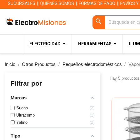
SUCURSALES
|
QUIENES SOMOS
|
FORMAS DE PAGO
|
ENVÍOS Y
search
ELECTRICIDAD
HERRAMIENTAS
ILUM
Inicio
Otros Productos
Pequeños electrodomésticos
Vapo
Hay 5 productos
Filtrar por
Marcas
Suono
2
Ultracomb
1
Yelmo
2
Tipo