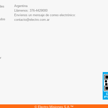
Argentina
des
Llámenos:
376-4429000
Envíenos un mensaje de correo electrónico:
ados
contacto@electro.com.ar
r
© Electro Misiones S.A.™