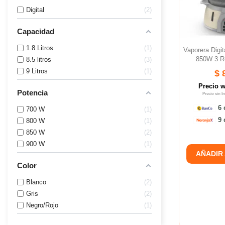
Digital
2
Capacidad
1.8 Litros
1
Vaporera Dig
850W 3 Re
8.5 litros
3
9 Litros
1
$ 
Precio 
Potencia
Precio sin 
6 
700 W
1
9 
800 W
1
850 W
2
900 W
1
AÑADIR
Color
Blanco
2
Gris
2
Negro/Rojo
1