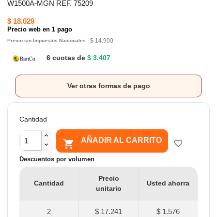
W1500A-MGN REF. 75209
$ 18.029
Precio web en 1 pago
$ 14.900
Precio sin Impuestos Nacionales
6 cuotas de
$ 3.407
Ver otras formas de pago
Cantidad
AÑADIR AL CARRITO

favorite_border
Descuentos por volumen
Precio
Cantidad
Usted ahorra
unitario
2
$ 17.241
$ 1.576