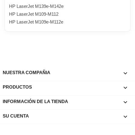
HP LaserJet M139e-M142e
HP LaserJet M109-M112
HP LaserJet M109e-M112e

NUESTRA COMPAÑIA

PRODUCTOS
keyboard_arrow_down
INFORMACIÓN DE LA TIENDA

SU CUENTA