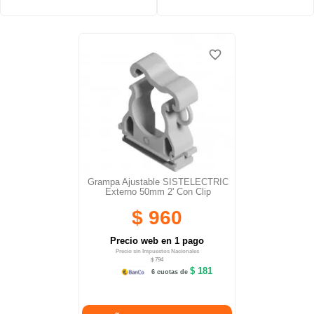
favorite_border
favorite_border
Grampa Ajustable SISTELECTRIC
Externo 50mm 2' Con Clip
$ 960
Precio web en 1 pago
Precio sin Impuestos Nacionales
$ 794
$ 181
6 cuotas de