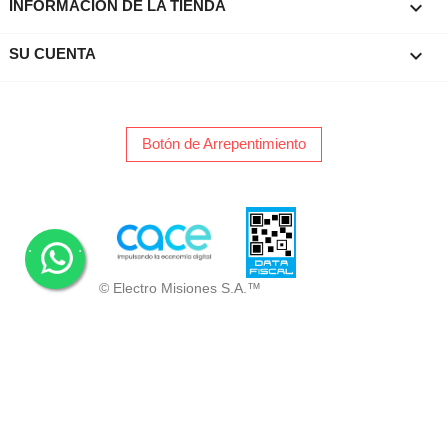
keyboard_arrow_down
INFORMACIÓN DE LA TIENDA

SU CUENTA
Botón de Arrepentimiento
.
.
© Electro Misiones S.A.™