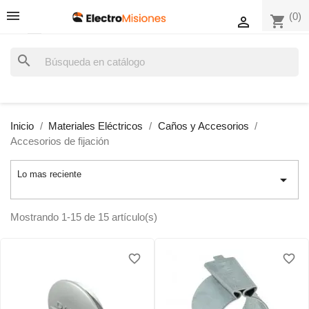
(0)
shopping_cart

search
Inicio
Materiales Eléctricos
Caños y Accesorios
Accesorios de fijación
Lo mas reciente

Mostrando 1-15 de 15 artículo(s)
favorite_border
favorite_border
favorite_border
favorite_border