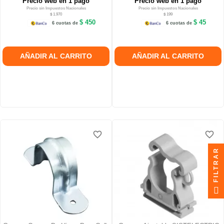
Precio web en 1 pago
Precio web en 1 pago
Precio sin Impuestos Nacionales
Precio sin Impuestos Nacionales
$ 1.970
$ 199
$ 450
$ 45
6 cuotas de
6 cuotas de
AÑADIR AL CARRITO
AÑADIR AL CARRITO
favorite_border
favorite_border
favorite_border
favorite_border
FILTRAR