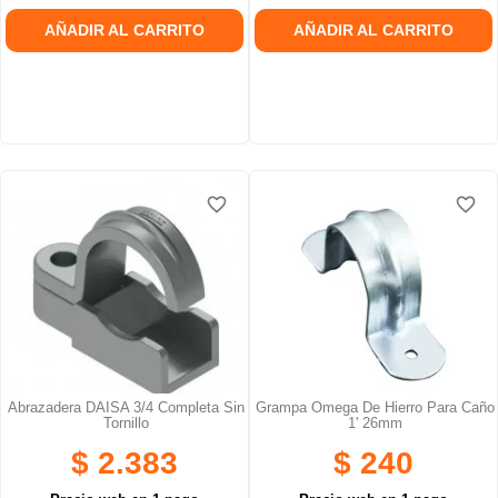
AÑADIR AL CARRITO
AÑADIR AL CARRITO
favorite_border
favorite_border
favorite_border
favorite_border
Abrazadera DAISA 3/4 Completa Sin
Grampa Omega De Hierro Para Caño
Tornillo
1' 26mm
$ 2.383
$ 240