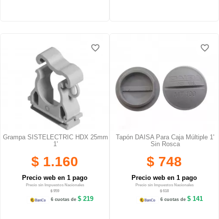
favorite_border
favorite_border
favorite_border
favorite_border
Grampa SISTELECTRIC HDX 25mm
Tapón DAISA Para Caja Múltiple 1'
1'
Sin Rosca
$ 1.160
$ 748
Precio web en 1 pago
Precio web en 1 pago
Precio sin Impuestos Nacionales
Precio sin Impuestos Nacionales
$ 959
$ 618
$ 219
$ 141
6 cuotas de
6 cuotas de