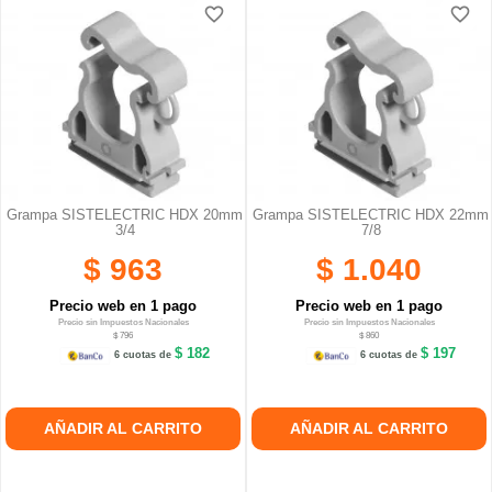
favorite_border
favorite_border
favorite_border
favorite_border
Grampa SISTELECTRIC HDX 20mm
Grampa SISTELECTRIC HDX 22mm
3/4
7/8
$ 963
$ 1.040
Precio web en 1 pago
Precio web en 1 pago
Precio sin Impuestos Nacionales
Precio sin Impuestos Nacionales
$ 796
$ 860
$ 182
$ 197
6 cuotas de
6 cuotas de
AÑADIR AL CARRITO
AÑADIR AL CARRITO