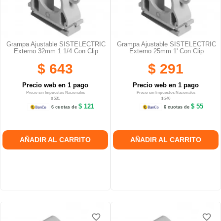
Grampa Ajustable SISTELECTRIC
Grampa Ajustable SISTELECTRIC
Externo 32mm 1 1/4 Con Clip
Externo 25mm 1' Con Clip
$ 643
$ 291
Precio web en 1 pago
Precio web en 1 pago
Precio sin Impuestos Nacionales
Precio sin Impuestos Nacionales
$ 531
$ 240
$ 121
$ 55
6 cuotas de
6 cuotas de
AÑADIR AL CARRITO
AÑADIR AL CARRITO
favorite_border
favorite_border
favorite_border
favorite_border