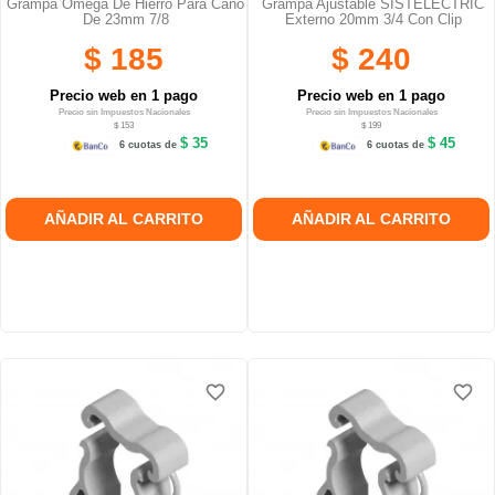
Grampa Omega De Hierro Para Caño
Grampa Ajustable SISTELECTRIC
De 23mm 7/8
Externo 20mm 3/4 Con Clip
$ 185
$ 240
Precio web en 1 pago
Precio web en 1 pago
Precio sin Impuestos Nacionales
Precio sin Impuestos Nacionales
$ 153
$ 199
$ 35
$ 45
6 cuotas de
6 cuotas de
AÑADIR AL CARRITO
AÑADIR AL CARRITO
favorite_border
favorite_border
favorite_border
favorite_border