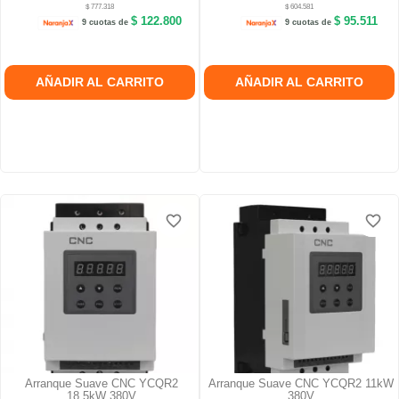
$ 777.318
$ 604.581
$ 122.800
$ 95.511
9 cuotas de
9 cuotas de
AÑADIR AL CARRITO
AÑADIR AL CARRITO
favorite_border
favorite_border
favorite_border
favorite_border
Arranque Suave CNC YCQR2
Arranque Suave CNC YCQR2 11kW
18.5kW 380V
380V