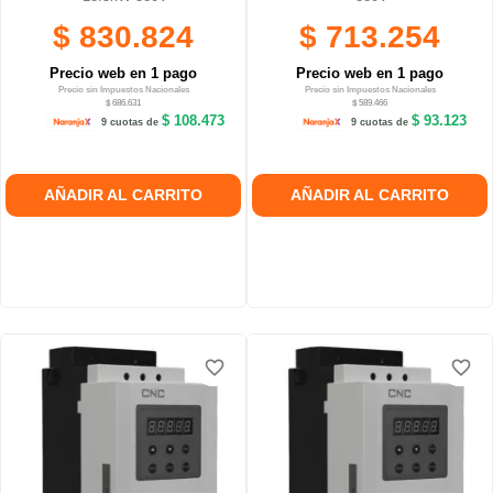
$ 830.824
$ 713.254
Precio web en 1 pago
Precio web en 1 pago
Precio sin Impuestos Nacionales
Precio sin Impuestos Nacionales
$ 686.631
$ 589.466
$ 108.473
$ 93.123
9 cuotas de
9 cuotas de
AÑADIR AL CARRITO
AÑADIR AL CARRITO
favorite_border
favorite_border
favorite_border
favorite_border