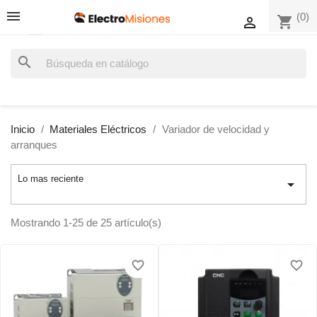
(0)
shopping_cart

search
Inicio
Materiales Eléctricos
Variador de velocidad y
arranques
Lo mas reciente

Mostrando 1-25 de 25 artículo(s)
favorite_border
favorite_border
favorite_border
favorite_border