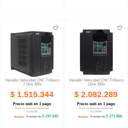
favorite_border
favorite_border
favorite_border
favorite_border
Variador Velocidad CNC Trifásico
Variador Velocidad CNC Trifásico
7.5kw 380v
11kw 380v
$ 1.515.344
$ 2.082.289
Precio web en 1 pago
Precio web en 1 pago
Precio sin Impuestos Nacionales
Precio sin Impuestos Nacionales
$ 1.252.350
$ 1.720.900
$ 197.845
$ 271.866
9 cuotas de
9 cuotas de