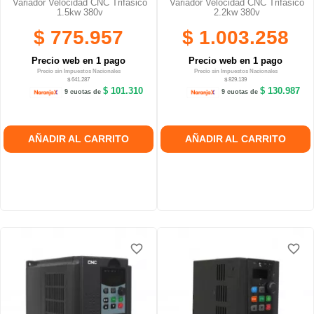
Variador Velocidad CNC Trifásico
Variador Velocidad CNC Trifásico
1.5kw 380v
2.2kw 380v
$ 775.957
$ 1.003.258
Precio web en 1 pago
Precio web en 1 pago
Precio sin Impuestos Nacionales
Precio sin Impuestos Nacionales
$ 641.287
$ 829.139
$ 101.310
$ 130.987
9 cuotas de
9 cuotas de
AÑADIR AL CARRITO
AÑADIR AL CARRITO
favorite_border
favorite_border
favorite_border
favorite_border