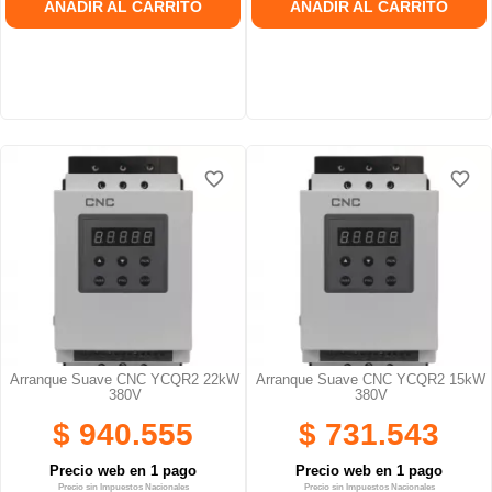
AÑADIR AL CARRITO
AÑADIR AL CARRITO
favorite_border
favorite_border
favorite_border
favorite_border
Arranque Suave CNC YCQR2 22kW
Arranque Suave CNC YCQR2 15kW
380V
380V
$ 940.555
$ 731.543
Precio web en 1 pago
Precio web en 1 pago
Precio sin Impuestos Nacionales
Precio sin Impuestos Nacionales