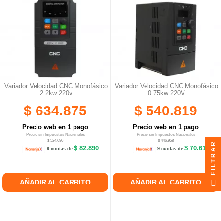
Variador Velocidad CNC Monofásico
Variador Velocidad CNC Monofásico
2.2kw 220v
0.75kw 220V
$ 634.875
$ 540.819
Precio web en 1 pago
Precio web en 1 pago
Precio sin Impuestos Nacionales
Precio sin Impuestos Nacionales
$ 524.690
$ 446.958
FILTRAR
$ 82.890
$ 70.610
9 cuotas de
9 cuotas de
AÑADIR AL CARRITO
AÑADIR AL CARRITO