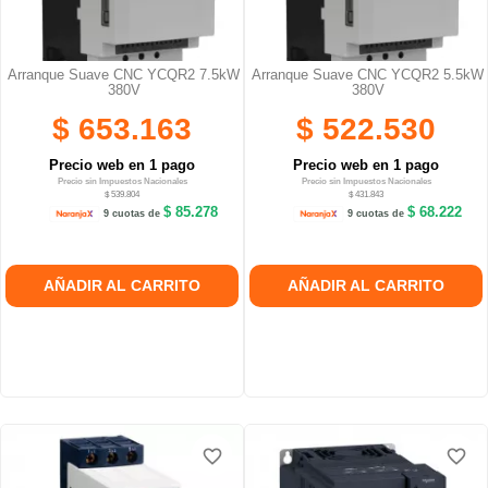
Arranque Suave CNC YCQR2 7.5kW
Arranque Suave CNC YCQR2 5.5kW
380V
380V
$ 653.163
$ 522.530
Precio web en 1 pago
Precio web en 1 pago
Precio sin Impuestos Nacionales
Precio sin Impuestos Nacionales
$ 539.804
$ 431.843
$ 85.278
$ 68.222
9 cuotas de
9 cuotas de
AÑADIR AL CARRITO
AÑADIR AL CARRITO
favorite_border
favorite_border
favorite_border
favorite_border