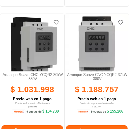
favorite_border
favorite_border
favorite_border
favorite_border
Arranque Suave CNC YCQR2 30kW
Arranque Suave CNC YCQR2 37kW
380V
380V
$ 1.031.998
$ 1.188.757
Precio web en 1 pago
Precio web en 1 pago
Precio sin Impuestos Nacionales
Precio sin Impuestos Nacionales
$ 852.891
$ 982.444
$ 134.739
$ 155.206
9 cuotas de
9 cuotas de