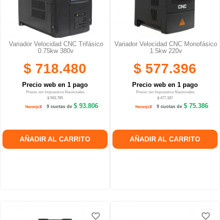
Variador Velocidad CNC Trifásico
Variador Velocidad CNC Monofásico
0.75kw 380v
1.5kw 220v
$ 718.480
$ 577.396
Precio web en 1 pago
Precio web en 1 pago
Precio sin Impuestos Nacionales
Precio sin Impuestos Nacionales
$ 593.785
$ 477.187
$ 93.806
$ 75.386
9 cuotas de
9 cuotas de
AÑADIR AL CARRITO
AÑADIR AL CARRITO
favorite_border
favorite_border
favorite_border
favorite_border