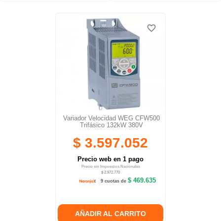
favorite_border
favorite_border
Variador Velocidad WEG CFW500
Trifásico 132kW 380V
$ 3.597.052
Precio web en 1 pago
Precio sin Impuestos Nacionales
$ 2.972.770
$ 469.635
9 cuotas de
AÑADIR AL CARRITO