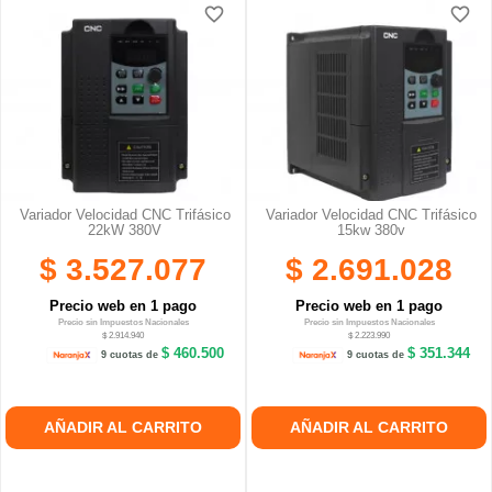
favorite_border
favorite_border
favorite_border
favorite_border
Variador Velocidad CNC Trifásico
Variador Velocidad CNC Trifásico
22kW 380V
15kw 380v
$ 3.527.077
$ 2.691.028
Precio web en 1 pago
Precio web en 1 pago
Precio sin Impuestos Nacionales
Precio sin Impuestos Nacionales
$ 2.914.940
$ 2.223.990
$ 460.500
$ 351.344
9 cuotas de
9 cuotas de
AÑADIR AL CARRITO
AÑADIR AL CARRITO