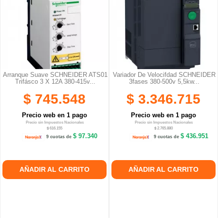
Arranque Suave SCHNEIDER ATS01
Variador De Velocifdad SCHNEIDER
Trifásco 3 X 12A 380-415v...
3fases 380-500v 5,5kw...
$ 745.548
$ 3.346.715
Precio web en 1 pago
Precio web en 1 pago
Precio sin Impuestos Nacionales
Precio sin Impuestos Nacionales
$ 616.155
$ 2.765.880
$ 97.340
$ 436.951
9 cuotas de
9 cuotas de
AÑADIR AL CARRITO
AÑADIR AL CARRITO