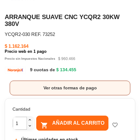
ARRANQUE SUAVE CNC YCQR2 30KW
380V
YCQR2-030 REF. 73252
$ 1.162.164
Precio web en 1 pago
$ 960.466
Precio sin Impuestos Nacionales
9 cuotas de
$ 134.455
Ver otras formas de pago
Cantidad
AÑADIR AL CARRITO

favorite_border
Últimas unidades en stock