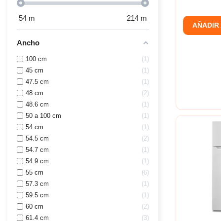
54
m
214
m
AÑADIR
Ancho
100 cm
1
45 cm
1
47.5 cm
1
48 cm
2
48.6 cm
1
50 a 100 cm
1
54 cm
1
54.5 cm
2
54.7 cm
1
54.9 cm
1
55 cm
6
57.3 cm
1
59.5 cm
1
60 cm
2
61.4 cm
3