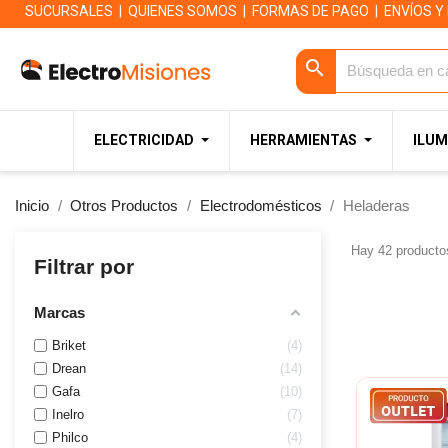
SUCURSALES
|
QUIENES SOMOS
|
FORMAS DE PAGO
|
ENVÍOS Y
search
ELECTRICIDAD
HERRAMIENTAS
ILUM
Inicio
Otros Productos
Electrodomésticos
Heladeras
Hay 42 producto
Filtrar por
Marcas
Briket
4
Drean
14
Gafa
10
Inelro
7
Philco
4