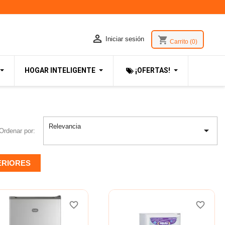

shopping_cart
Iniciar sesión
Carrito
(0)
HOGAR INTELIGENTE
¡OFERTAS!
Relevancia

Ordenar por:
ERIORES
favorite_border
favorite_border
favorite_border
favorite_border