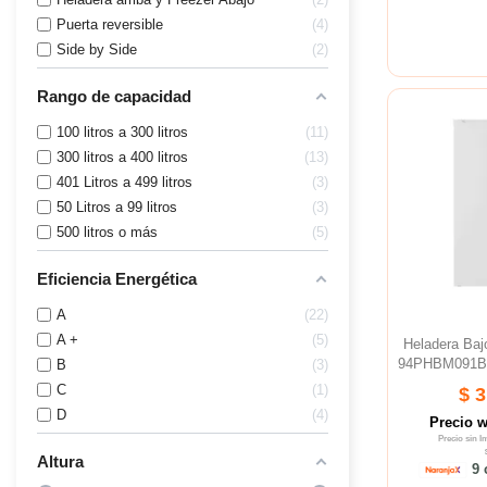
Puerta reversible
4
Side by Side
2
Rango de capacidad
100 litros a 300 litros
11
300 litros a 400 litros
13
401 Litros a 499 litros
3
50 Litros a 99 litros
3
500 litros o más
5
Eficiencia Energética
A
22
A +
5
Heladera Ba
94PHBM091B Cí
B
3
C
1
$ 
D
4
Precio 
Precio sin 
Altura
9 