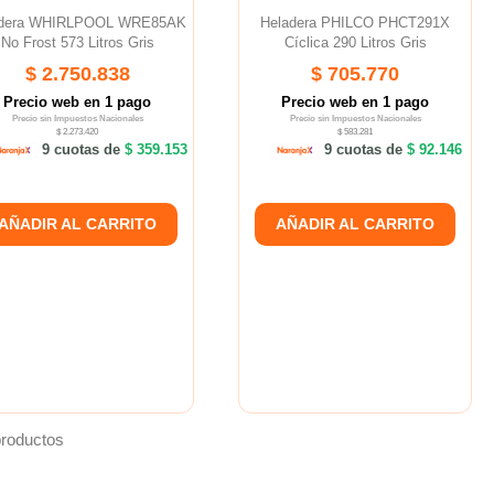
adera WHIRLPOOL WRE85AK
Heladera PHILCO PHCT291X
No Frost 573 Litros Gris
Cíclica 290 Litros Gris
$ 2.750.838
$ 705.770
Precio web en 1 pago
Precio web en 1 pago
Precio sin Impuestos Nacionales
Precio sin Impuestos Nacionales
$ 2.273.420
$ 583.281
9 cuotas de
$ 359.153
9 cuotas de
$ 92.146
AÑADIR AL CARRITO
AÑADIR AL CARRITO
productos