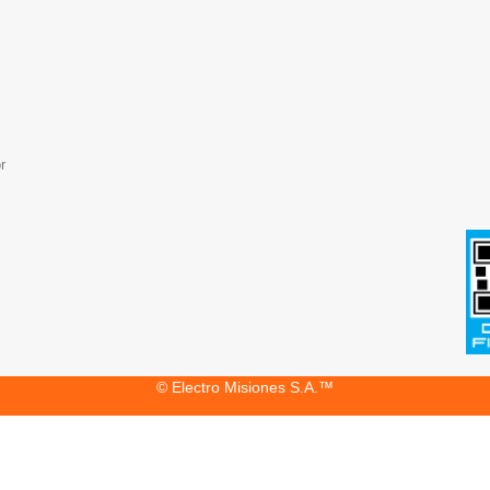
r
© Electro Misiones S.A.™