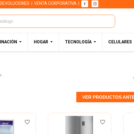
 DEVOLUCIONES
|
VENTA CORPORATIVA
|
INACIÓN
HOGAR
TECNOLOGÍA
CELULARES
s.
VER PRODUCTOS ANT
favorite_border
favorite_border
favorite_border
favorite_border