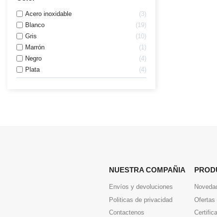
Acero inoxidable
3
Blanco
19
Gris
10
Marrón
1
Negro
4
Plata
4
NUESTRA COMPAÑIA
PROD
Envíos y devoluciones
Noveda
Politicas de privacidad
Ofertas
Contactenos
Certific