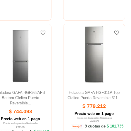
favorite_border
favorite_border
favorite_border
favorite_border
eladera GAFA HGF368AFB
Heladera GAFA HGF311P Top
Bottom Cíclica Puerta
Cíclica Puerta Reversible 311...
Reversible...
$ 779.212
$ 744.093
Precio web en 1 pago
Precio web en 1 pago
Precio sin Impuestos Nacionales
$ 643.977
Precio sin Impuestos Nacionales
9 cuotas de
$ 101.735
$ 614.953