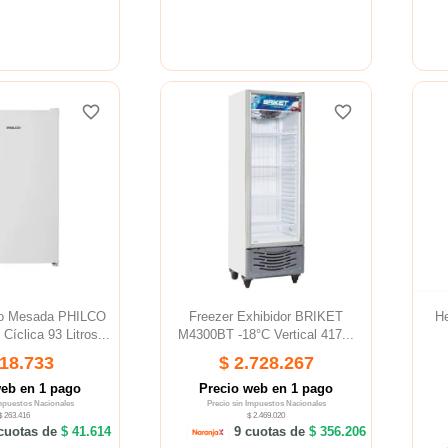
favorite_border
favorite_border
favorite_border
favorite_border
jo Mesada PHILCO
Freezer Exhibidor BRIKET
H
clica 93 Litros...
M4300BT -18°C Vertical 417...
318.733
$ 2.728.267
web en 1 pago
Precio web en 1 pago
Impuestos Nacionales
Precio sin Impuestos Nacionales
$ 263.416
$ 2.469.020
cuotas de
$ 41.614
9 cuotas de
$ 356.206