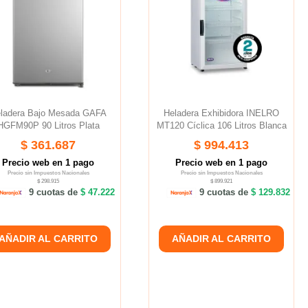
ladera Bajo Mesada GAFA
Heladera Exhibidora INELRO
HGFM90P 90 Litros Plata
MT120 Cíclica 106 Litros Blanca
$ 361.687
$ 994.413
Precio web en 1 pago
Precio web en 1 pago
Precio sin Impuestos Nacionales
Precio sin Impuestos Nacionales
$ 298.915
$ 899.921
9 cuotas de
$ 47.222
9 cuotas de
$ 129.832
AÑADIR AL CARRITO
AÑADIR AL CARRITO