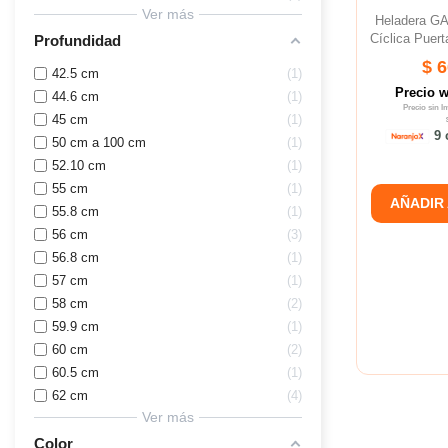
Ver más
Heladera G
Cíclica Puert
Profundidad
$ 
42.5 cm
1
Precio 
44.6 cm
1
Precio sin 
45 cm
1
9 
50 cm a 100 cm
1
52.10 cm
1
55 cm
1
AÑADIR
55.8 cm
1
56 cm
3
56.8 cm
1
57 cm
1
58 cm
2
59.9 cm
1
60 cm
2
60.5 cm
1
62 cm
4
Ver más
Color