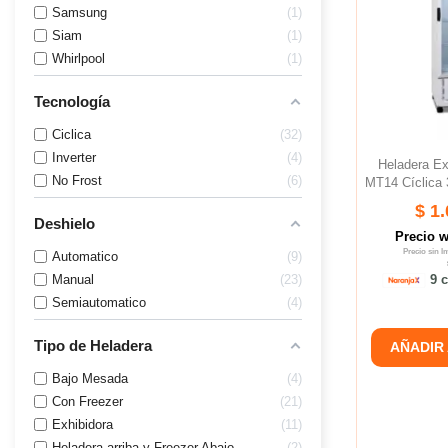
Samsung
1
Siam
1
Whirlpool
1
Tecnología
Ciclica
32
Inverter
4
Heladera E
No Frost
6
MT14 Cíclica 3
$ 1
Deshielo
Precio 
Precio sin 
Automatico
9
Manual
23
9 c
Semiautomatico
4
Tipo de Heladera
AÑADIR
Bajo Mesada
4
Con Freezer
21
Exhibidora
11
Heladera arriba y Freezer Abajo
2