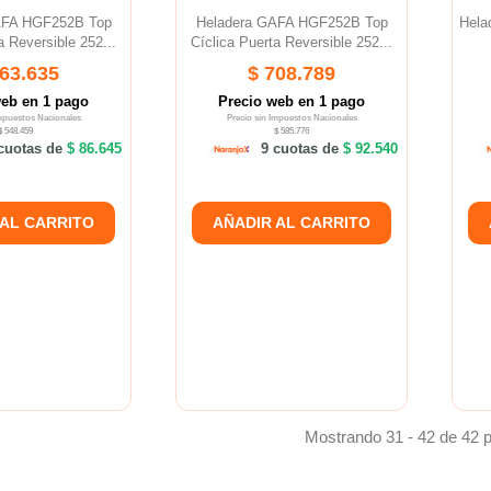
AFA HGF252B Top
Heladera GAFA HGF252B Top
Hel
a Reversible 252...
Cíclica Puerta Reversible 252...
663.635
$ 708.789
web en 1 pago
Precio web en 1 pago
Impuestos Nacionales
Precio sin Impuestos Nacionales
$ 548.459
$ 585.776
cuotas de
$ 86.645
9 cuotas de
$ 92.540
 AL CARRITO
AÑADIR AL CARRITO
Mostrando 31 - 42 de 42 