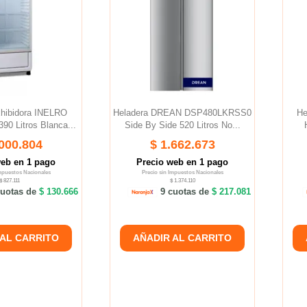
xhibidora INELRO
Heladera DREAN DSP480LKRSS0
He
90 Litros Blanca...
Side By Side 520 Litros No...
.000.804
$ 1.662.673
web en 1 pago
Precio web en 1 pago
Impuestos Nacionales
Precio sin Impuestos Nacionales
$ 827.111
$ 1.374.110
uotas de
$ 130.666
9 cuotas de
$ 217.081
 AL CARRITO
AÑADIR AL CARRITO