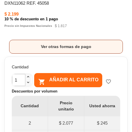
DXN11062 REF. 45058
$ 2.199
10 % de descuento en 1 pago
$ 1.817
Precio sin Impuestos Nacionales
Ver otras formas de pago
Cantidad
AÑADIR AL CARRITO

favorite_border
Descuentos por volumen
Precio
Cantidad
Usted ahorra
unitario
2
$ 2.077
$ 245