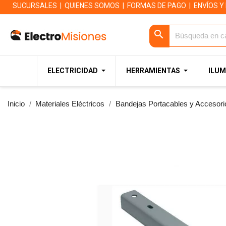
SUCURSALES
|
QUIENES SOMOS
|
FORMAS DE PAGO
|
ENVÍOS Y
search
ELECTRICIDAD
HERRAMIENTAS
ILUM
Inicio
Materiales Eléctricos
Bandejas Portacables y Accesori