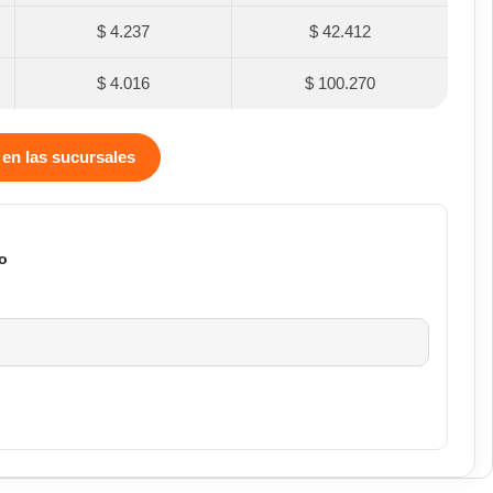
$ 4.237
$ 42.412
$ 4.016
$ 100.270
 en las sucursales
o