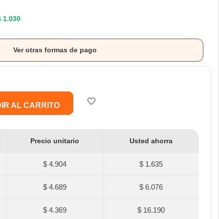
$ 1.030
Ver otras formas de pago
favorite_border
IR AL CARRITO
Precio unitario
Usted ahorra
$ 4.904
$ 1.635
$ 4.689
$ 6.076
$ 4.369
$ 16.190