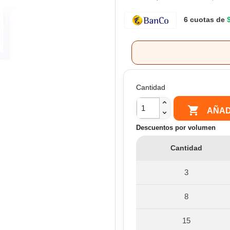
6 cuotas de
Cantidad

AÑAD
Descuentos por volumen
Cantidad
3
8
15