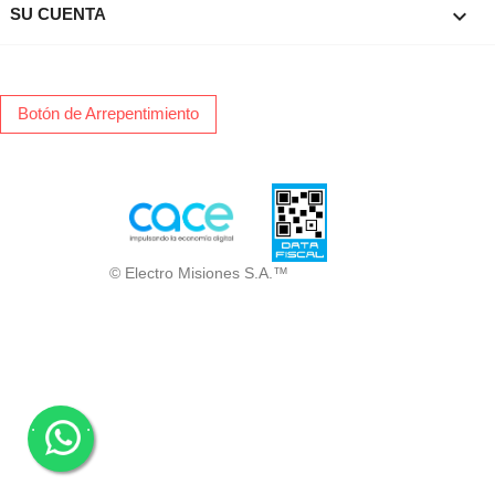

SU CUENTA
Botón de Arrepentimiento
© Electro Misiones S.A.™
.
.