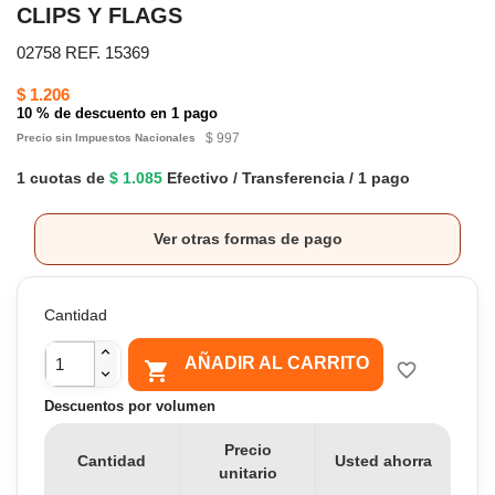
CLIPS Y FLAGS
02758 REF. 15369
$ 1.206
10 % de descuento en 1 pago
$ 997
Precio sin Impuestos Nacionales
1 cuotas de
$ 1.085
Efectivo / Transferencia / 1 pago
Ver otras formas de pago
Cantidad
AÑADIR AL CARRITO

favorite_border
Descuentos por volumen
Precio
Cantidad
Usted ahorra
unitario