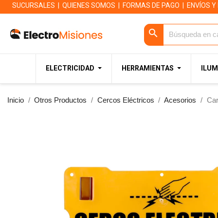
SUCURSALES
|
QUIENES SOMOS
|
FORMAS DE PAGO
|
ENVÍOS Y
search
ELECTRICIDAD
HERRAMIENTAS
ILUM
Inicio
Otros Productos
Cercos Eléctricos
Acesorios
Car