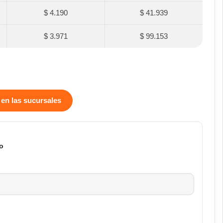
$ 4.190
$ 41.939
$ 3.971
$ 99.153
 en las sucursales
o