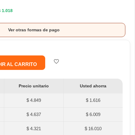
$ 1.018
Ver otras formas de pago
favorite_border
IR AL CARRITO
Precio unitario
Usted ahorra
$ 4.849
$ 1.616
$ 4.637
$ 6.009
$ 4.321
$ 16.010