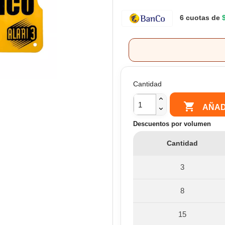
6 cuotas de
Cantidad

AÑAD
Descuentos por volumen
Cantidad
3
8
15